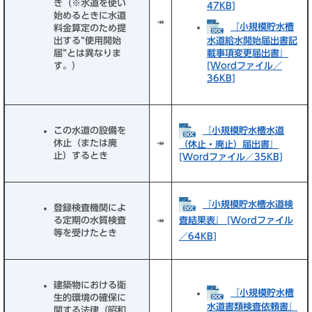
き（※水道を使い
47KB]
始めるときに水道
↠
『小規模貯水槽
料金算定のため提
出する“使用開始
水道給水開始届出書記
届”とは異なりま
載事項変更届出書』
す。）
[Wordファイル／
36KB]
『小規模貯水槽水道
この水道の設備を
休止（または廃
↠
（休止・廃止）届出書』
止）するとき
[Wordファイル／35KB]
『小規模貯水槽水道検
登録検査機関によ
る定期の水質検査
↠
査結果表』 [Wordファイル
等を受けたとき
／64KB]
建築物における衛
『小規模貯水槽
生的環境の確保に
水道書類検査依頼書』
関する法律（昭和