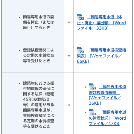
『簡易専用水道（休
簡易専用水道の設
備を休止（または
↠
止・廃止）届出書』 [Word
廃止）するとき
ファイル／33KB]
『簡易専用水道検査結
登録検査機関によ
る定期の水質検査
↠
果表』 [Wordファイル／
等を受けたとき
66KB]
建築物における衛
『簡易専用水道
生的環境の確保に
書類検査依頼書』
関する法律（昭和
[Wordファイル／
45年法律第20
36KB]
号）の適用がある
↠
簡易専用水道が、
『簡易専用水道
登録検査機関によ
の管理状況』 [Word
る定期の水質検査
ファイル／47KB]
等を受けるとき