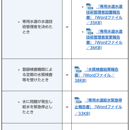
『専用水道水道
技術管理者設置報告
書』 [Wordファイル
専用水道の水道技
／35KB]
術管理者を決めた
↠
『専用水道水道
とき
技術管理者変更報告
書』 [Wordファイル
／36KB]
『水質検査結果報告
登録検査機関によ
る定期の水質検査
↠
書』 [Wordファイル／
等を受けたとき
38KB]
『専用水道給水緊急停
水に問題が発生し
給水を緊急停止し
↠
止報告書』 [Wordファイル
たとき
／33KB]