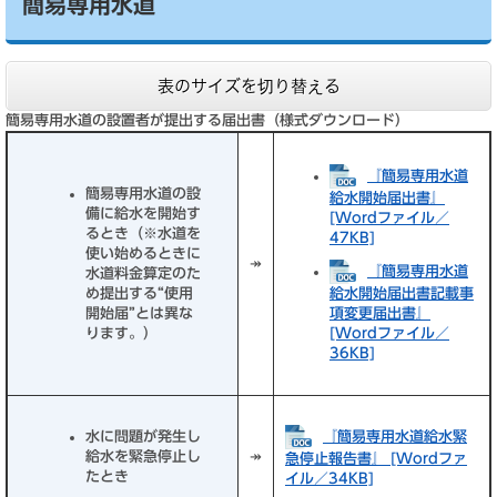
簡易専用水道
表のサイズを切り替える
簡易専用水道の設置者が提出する届出書（様式ダウンロード）
『簡易専用水道
簡易専用水道の設
給水開始届出書』
備に給水を開始す
[Wordファイル／
るとき（※水道を
47KB]
使い始めるときに
↠
『簡易専用水道
水道料金算定のた
め提出する“使用
給水開始届出書記載事
開始届”とは異な
項変更届出書』
ります。）
[Wordファイル／
36KB]
『簡易専用水道給水緊
水に問題が発生し
給水を緊急停止し
↠
急停止報告書』 [Wordファ
たとき
イル／34KB]