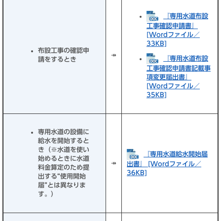
『専用水道布設
工事確認申請書』
[Wordファイル／
33KB]
布設工事の確認申
↠
『専用水道布設
請をするとき
工事確認申請書記載事
項変更届出書』
[Wordファイル／
35KB]
専用水道の設備に
給水を開始すると
き（※水道を使い
『専用水道給水開始届
始めるときに水道
↠
出書』 [Wordファイル／
料金算定のため提
36KB]
出する“使用開始
届”とは異なりま
す。）