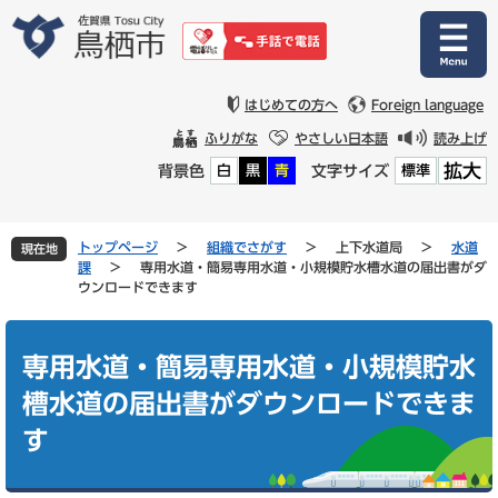
ペ
メ
ー
ニ
ジ
ュ
の
ー
先
を
はじめての方へ
Foreign language
頭
飛
ふりがな
やさしい日本語
読み上げ
で
ば
拡大
背景色
文字サイズ
白
黒
青
標準
す
し
。
て
本
文
トップページ
>
組織でさがす
>
上下水道局
>
水道
現在地
へ
課
>
専用水道・簡易専用水道・小規模貯水槽水道の届出書がダ
ウンロードできます
本
文
専用水道・簡易専用水道・小規模貯水
槽水道の届出書がダウンロードできま
す