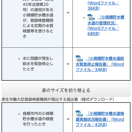
[Wordファイル／
45年法律第20
36KB]
号）の適用がある
↠
小規模貯水槽水道
『小規模貯水槽
が、登録検査機関
水道の管理状況』
による定期の水質
[Wordファイル／
検査等を受けると
68KB]
き
『小規模貯水槽水道給
水に問題が発生し
給水を緊急停止し
↠
水緊急停止報告書』 [Word
たとき
ファイル／34KB]
表のサイズを切り替える
厚生労働大臣登録検査機関が提出する届出書（様式ダウンロード）
『小規模貯水槽水道検
鳥栖市内の小規模
貯水槽水道の検査
↠
査実施状況報告書』 [Word
を行ったとき
ファイル／42KB]