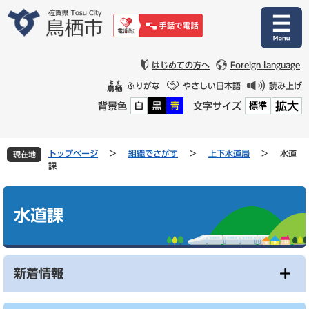
ペ
メ
ー
ニ
ジ
ュ
の
ー
先
を
はじめての方へ
Foreign language
頭
飛
ふりがな
やさしい日本語
読み上げ
で
ば
拡大
背景色
文字サイズ
白
黒
青
標準
す
し
。
て
本
文
トップページ
>
組織でさがす
>
上下水道局
>
水道
現在地
へ
課
本
文
水道課
新着情報