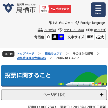
ペ
メ
ー
ニ
ジ
ュ
の
ー
先
を
はじめての方へ
Foreign language
頭
飛
ふりがな
やさしい日本語
読み上げ
で
ば
拡大
背景色
文字サイズ
白
黒
青
標準
す
し
。
て
本
文
トップページ
>
組織でさがす
>
そのほかの部署
>
現在地
へ
選挙管理委員会事務局
>
投票に関すること
本
文
投票に関すること
ページ内目次
記事ID：0002843
更新日：2023年12月20日更新