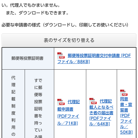
い。代理人でもかまいません。
また、ダウンロードもできます。
必要な申請書の様式（ダウンロードし、印刷してお使いください）
表のサイズを切り替える
郵便等投票証明書交付申請書 [PDF
郵便等投票証明書
ファイル／88KB]
代
すで
理
に郵
記
便等
載
同意
代理記
投票
代理記
書・宣
制
載人となるべ
証明
載申請書
誓書
き者の届出書
度
[PDF
書を
[PDFファイ
[PDFファイ
利
ファイ
持っ
ル／71KB]
ル／64KB]
ル／
用
てい
50KB]
の
る場