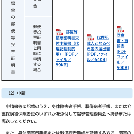
場
合
合
の
郵
郵便
便
郵便等
等投
同意
代理記
票証
等
投票証明書交
書・宣
明書
付申請書（代
載人となるべ
投
誓書
と同
理記載制度
き者の届出書
票
[PDF
時に
用） [PDFフ
[PDFファイ
ファイ
証
申請
ァイル／
ル／64KB]
ル／
する
89KB]
明
50KB]
場合
書
（2）申請
申請書等に記載のうえ、身体障害者手帳、戦傷病者手帳、または介
護保険被保険者証のいずれかを添付して選挙管理委員会へ持参または
郵送してください。
また、身体障害者手帳または戦傷病者手帳を所持する方で、障害の