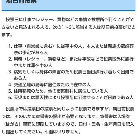
期日前投票
投票日に仕事やレジャー、買物などの事情で投票所へ行くことがで
きないと見込まれる人で、次の1～6に該当する人は期日前投票ができ
ます。
仕事（自営業も含む）に従事中の人、本人または親族の冠婚葬
祭の予定がある人
用務（レジャー、買物など）または事故などで投票区外に旅行
中または滞在中の人
病気もしくは身体の障害のため投票日当日歩行が著しく困難で
ある人
交通至難の島等に居住または滞在中の人
住所移転のため、他の市区町村に居住している人
天災または悪天候により投票所に到達することが困難である人
投票所では投票日の投票と同じように投票できますが、期日前投票
では、そのほかに宣誓書の提出が必要となります。宣誓書は入場券
（はがき）裏面に印刷していますので、日付・氏名・生年月日を記入
し提出してください。印鑑はいりません。