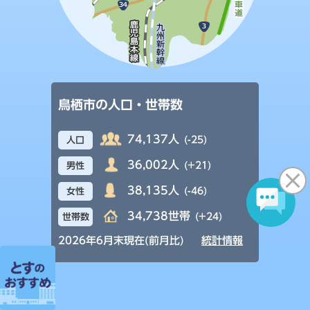
鳥栖市の人口・世帯数
74,137人
(-25)
人口
36,002人
(+21)
男性
38,135人
(-46)
女性
34,738世帯
(+24)
世帯数
2026年6月末現在(前月比)
統計情報