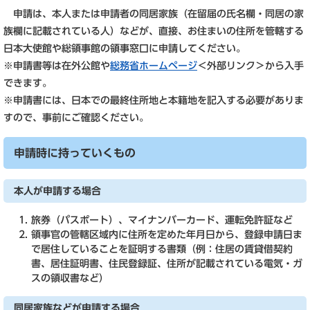
申請は、本人または申請者の同居家族（在留届の氏名欄・同居の家
族欄に記載されている人）などが、直接、お住まいの住所を管轄する
日本大使館や総領事館の領事窓口に申請してください。
※申請書等は在外公館や
総務省ホームページ
＜外部リンク＞
から入手
できます。
※申請書には、日本での最終住所地と本籍地を記入する必要がありま
すので、事前にご確認ください。
申請時に持っていくもの
本人が申請する場合
旅券（パスポート）、マイナンバーカード、運転免許証など
領事官の管轄区域内に住所を定めた年月日から、登録申請日ま
で居住していることを証明する書類（例：住居の賃貸借契約
書、居住証明書、住民登録証、住所が記載されている電気・ガ
スの領収書など）
同居家族などが申請する場合