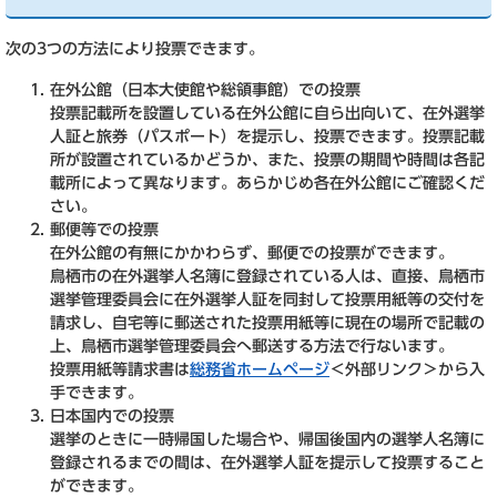
次の3つの方法により投票できます。
在外公館（日本大使館や総領事館）での投票
投票記載所を設置している在外公館に自ら出向いて、在外選挙
人証と旅券（パスポート）を提示し、投票できます。投票記載
所が設置されているかどうか、また、投票の期間や時間は各記
載所によって異なります。あらかじめ各在外公館にご確認くだ
さい。
郵便等での投票
在外公館の有無にかかわらず、郵便での投票ができます。
鳥栖市の在外選挙人名簿に登録されている人は、直接、鳥栖市
選挙管理委員会に在外選挙人証を同封して投票用紙等の交付を
請求し、自宅等に郵送された投票用紙等に現在の場所で記載の
上、鳥栖市選挙管理委員会へ郵送する方法で行ないます。
投票用紙等請求書は
総務省ホームページ
＜外部リンク＞
から入
手できます。
日本国内での投票
選挙のときに一時帰国した場合や、帰国後国内の選挙人名簿に
登録されるまでの間は、在外選挙人証を提示して投票すること
ができます。