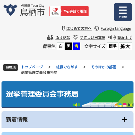
ペ
メ
ー
ニ
ジ
ュ
の
ー
先
を
はじめての方へ
Foreign language
頭
飛
ふりがな
やさしい日本語
読み上げ
で
ば
拡大
背景色
文字サイズ
白
黒
青
標準
す
し
。
て
本
文
トップページ
>
組織でさがす
>
そのほかの部署
>
現在地
へ
選挙管理委員会事務局
本
文
選挙管理委員会事務局
新着情報