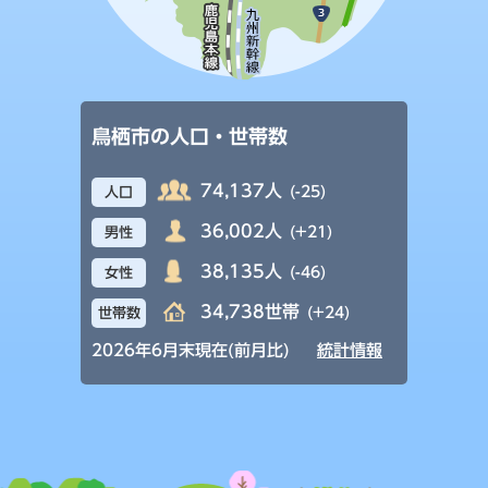
鳥栖市の人口・世帯数
74,137人
(-25)
人口
36,002人
(+21)
男性
38,135人
(-46)
女性
34,738世帯
(+24)
世帯数
2026年6月末現在(前月比)
統計情報