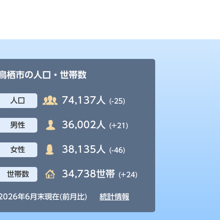
鳥栖市の人口・世帯数
74,137人
人口
(-25)
36,002人
男性
(+21)
38,135人
女性
(-46)
34,738世帯
世帯数
(+24)
2026年6月末現在(前月比)
統計情報