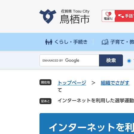
ペ
メ
ー
ニ
ジ
ュ
の
ー
先
を
頭
飛
くらし・手続き
子育て・
で
ば
す
し
G
。
て
o
本
o
文
g
へ
トップページ
>
組織でさがす
現在地
l
て
e
インターネットを利用した選挙運動
カ
ス
タ
本
ム
文
インターネットを
検