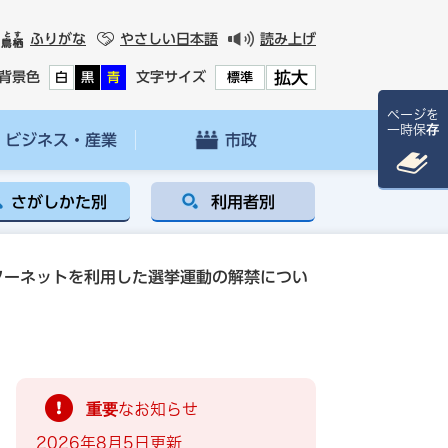
ふりがな
やさしい日本語
読み上げ
拡大
背景色
文字サイズ
白
黒
青
標準
ページを
一時保存
ビジネス・産業
市政
さがしかた別
利用者別
ターネットを利用した選挙運動の解禁につい
重要なお知らせ
2026年8月5日更新