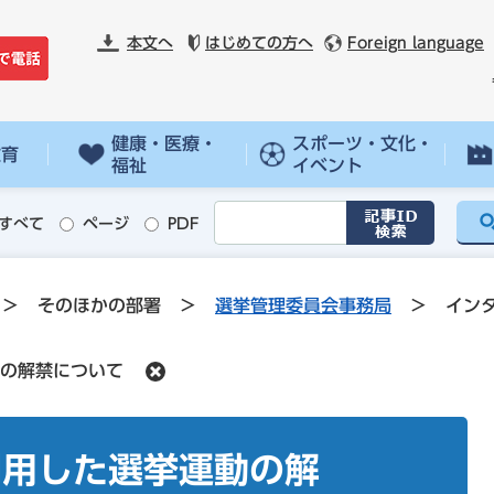
本文へ
はじめての方へ
Foreign language
健康・医療・
スポーツ・文化・
教育
福祉
イベント
すべて
ページ
PDF
>
そのほかの部署
>
選挙管理委員会事務局
>
イン
の解禁について
利用した選挙運動の解