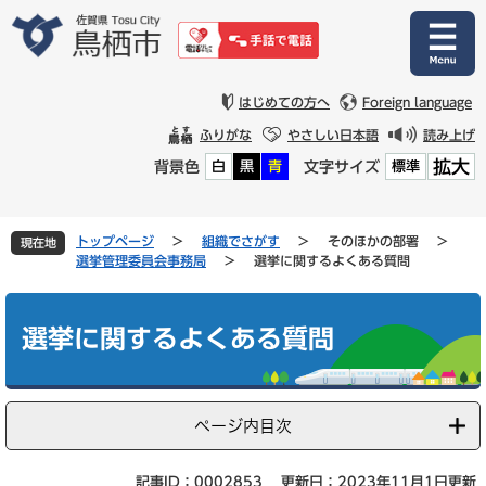
ペ
メ
ー
ニ
ジ
ュ
の
ー
先
を
はじめての方へ
Foreign language
頭
飛
ふりがな
やさしい日本語
読み上げ
で
ば
拡大
背景色
文字サイズ
白
黒
青
標準
す
し
。
て
本
文
トップページ
>
組織でさがす
>
そのほかの部署
>
現在地
へ
選挙管理委員会事務局
>
選挙に関するよくある質問
本
文
選挙に関するよくある質問
ページ内目次
記事ID：0002853
更新日：2023年11月1日更新