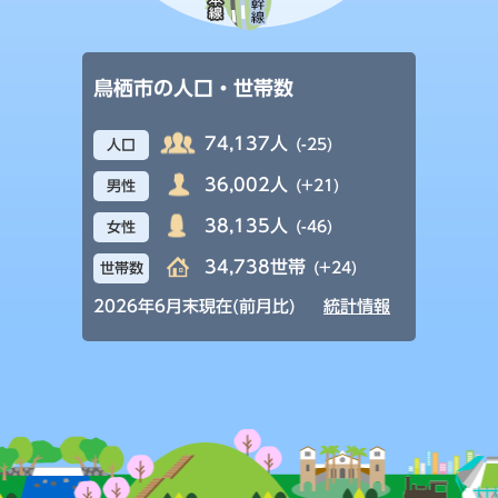
鳥栖市の人口・世帯数
74,137人
(-25)
人口
36,002人
(+21)
男性
38,135人
(-46)
女性
34,738世帯
(+24)
世帯数
2026年6月末現在(前月比)
統計情報