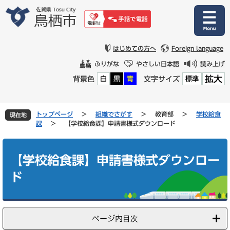
ペ
メ
ー
ニ
ジ
ュ
の
ー
先
を
はじめての方へ
Foreign language
頭
飛
ふりがな
やさしい日本語
読み上げ
で
ば
拡大
背景色
文字サイズ
白
黒
青
標準
す
し
。
て
本
文
トップページ
>
組織でさがす
>
教育部
>
学校給食
現在地
へ
課
>
【学校給食課】申請書様式ダウンロード
本
文
【学校給食課】申請書様式ダウンロー
ド
ページ内目次