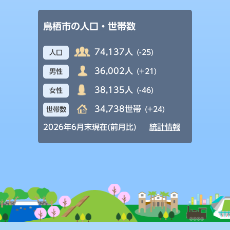
鳥栖市の人口・世帯数
74,137人
(-25)
人口
36,002人
(+21)
男性
38,135人
(-46)
女性
34,738世帯
(+24)
世帯数
2026年6月末現在(前月比)
統計情報