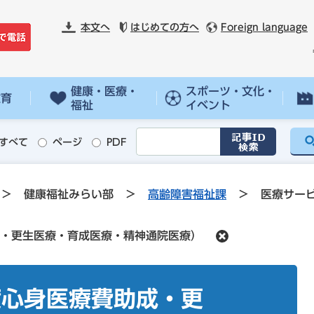
本文へ
はじめての方へ
Foreign language
健康・医療・
スポーツ・文化・
教育
福祉
イベント
すべて
ページ
PDF
>
健康福祉みらい部
>
高齢障害福祉課
>
医療サー
・更生医療・育成医療・精神通院医療）
度心身医療費助成・更