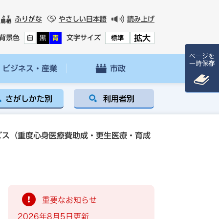
ふりがな
やさしい日本語
読み上げ
拡大
背景色
文字サイズ
白
黒
青
標準
ページを
一時保存
ビジネス・産業
市政
さがしかた別
利用者別
ビス（重度心身医療費助成・更生医療・育成
重要なお知らせ
2026年8月5日更新