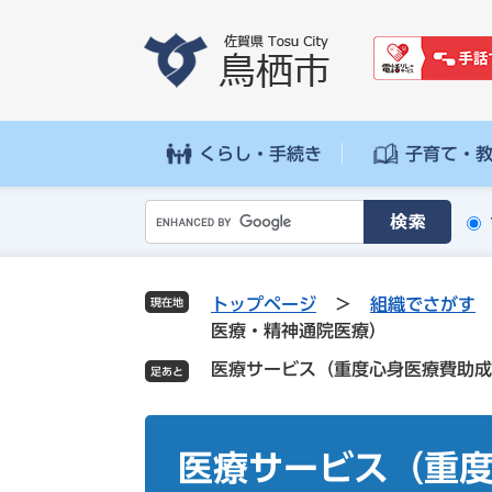
ペ
メ
ー
ニ
ジ
ュ
の
ー
先
を
頭
飛
くらし・手続き
子育て・
で
ば
す
し
G
。
て
o
本
o
文
g
へ
トップページ
>
組織でさがす
現在地
l
医療・精神通院医療）
e
医療サービス（重度心身医療費助成
カ
ス
タ
本
ム
文
医療サービス（重
検