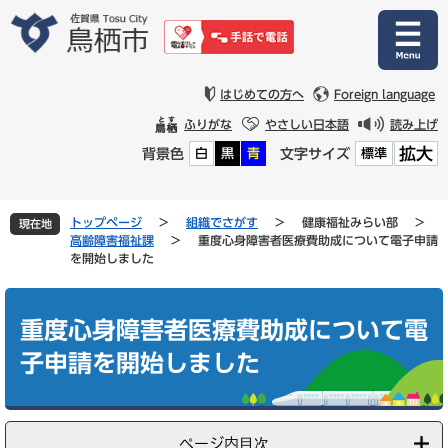
ペ
メ
ー
ニ
ジ
ュ
の
ー
先
を
はじめての方へ
Foreign language
頭
飛
ふりがな
やさしい日本語
読み上げ
で
ば
拡大
背景色
文字サイズ
白
黒
青
標準
す
し
。
て
本
文
トップページ
>
組織でさがす
>
健康福祉みらい部
>
現在地
へ
高齢障害福祉課
>
重度心身障害者医療費助成について電子申請
を開始しました
本
文
重度心身障害者医療費助成について電
子申請を開始しました
ページ内目次