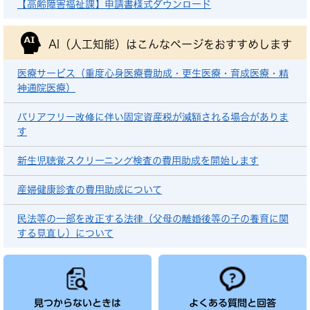
【高齢障害福祉課】申請書様式ダウンロード
AI（人工知能）は
こんなページをおすすめします
医療サービス（重度心身医療費助成・更生医療・育成医療・精
神通院医療）
バリアフリー改修に伴い固定資産税が減額される場合がありま
す
新生児聴覚スクリーニング検査の費用助成を開始します
産婦健康診査の費用助成について
民法等の一部を改正する法律（父母の離婚後等の子の養育に関
する見直し）について
見つからないときは
よくある質問と回答