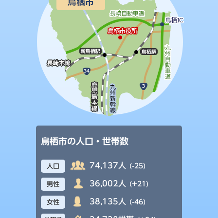
鳥栖市の人口・世帯数
74,137人
(-25)
人口
36,002人
(+21)
男性
38,135人
(-46)
女性