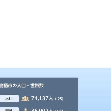
鳥栖市の人口・世帯数
74,137人
人口
(-25)
36,002人
男性