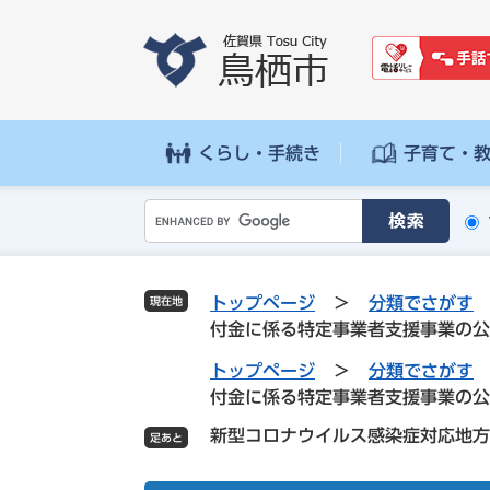
ペ
メ
ー
ニ
ジ
ュ
の
ー
先
を
頭
飛
くらし・手続き
子育て・
で
ば
す
し
G
。
て
o
本
o
文
g
へ
トップページ
>
分類でさがす
現在地
l
付金に係る特定事業者支援事業の公
e
カ
トップページ
>
分類でさがす
ス
付金に係る特定事業者支援事業の公
タ
新型コロナウイルス感染症対応地方
ム
検