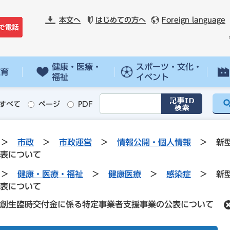
本文へ
はじめての方へ
Foreign language
健康・医療・
スポーツ・文化・
教育
福祉
イベント
すべて
ページ
PDF
>
市政
>
市政運営
>
情報公開・個人情報
>
新
表について
>
健康・医療・福祉
>
健康医療
>
感染症
>
新
表について
創生臨時交付金に係る特定事業者支援事業の公表について