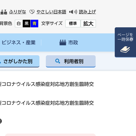
ふりがな
やさしい日本語
読み上げ
拡大
背景色
文字サイズ
白
黒
青
標準
ページを
一時保存
ビジネス・産業
市政
さがしかた別
利用者別
型コロナウイルス感染症対応地方創生臨時交
型コロナウイルス感染症対応地方創生臨時交