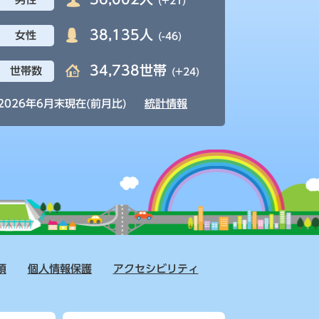
(+21)
38,135人
女性
(-46)
34,738世帯
世帯数
(+24)
2026年6月末現在(前月比)
統計情報
項
個人情報保護
アクセシビリティ