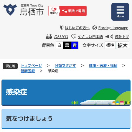
ペ
メ
ー
ニ
ジ
ュ
の
ー
先
を
はじめての方へ
Foreign language
頭
飛
ふりがな
やさしい日本語
読み上げ
で
ば
拡大
背景色
文字サイズ
白
黒
青
標準
す
し
。
て
本
文
トップページ
>
分類でさがす
>
健康・医療・福祉
>
現在地
へ
健康医療
>
感染症
本
文
感染症
気をつけましょう