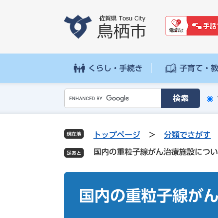
ペ
メ
ー
ニ
ジ
ュ
の
ー
先
を
頭
飛
くらし・手続き
子育て・
で
ば
す
し
G
。
て
o
本
o
文
g
へ
トップページ
>
分類でさがす
現在地
l
国内の重粒子線がん治療施設につい
e
カ
ス
本
タ
文
国内の重粒子線が
ム
検