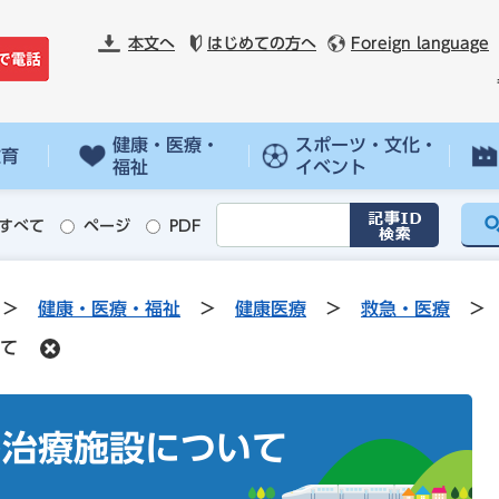
本文へ
はじめての方へ
Foreign language
健康・医療・
スポーツ・文化・
教育
福祉
イベント
すべて
ページ
PDF
>
健康・医療・福祉
>
健康医療
>
救急・医療
>
て
ん治療施設について