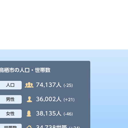
鳥栖市の人口・世帯数
74,137人
人口
(-25)
36,002人
男性
(+21)
38,135人
女性
(-46)
34,738世帯
世帯数