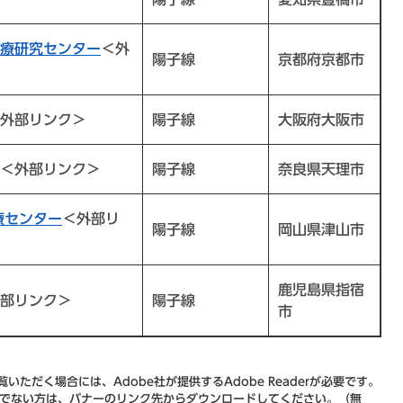
療研究センター
＜外
陽子線
京都府京都市
外部リンク＞
陽子線
大阪府大阪市
＜外部リンク＞
陽子線
奈良県天理市
療センター
＜外部リ
陽子線
岡山県津山市
鹿児島県指宿
部リンク＞
陽子線
市
いただく場合には、Adobe社が提供するAdobe Readerが必要です。
をお持ちでない方は、バナーのリンク先からダウンロードしてください。（無