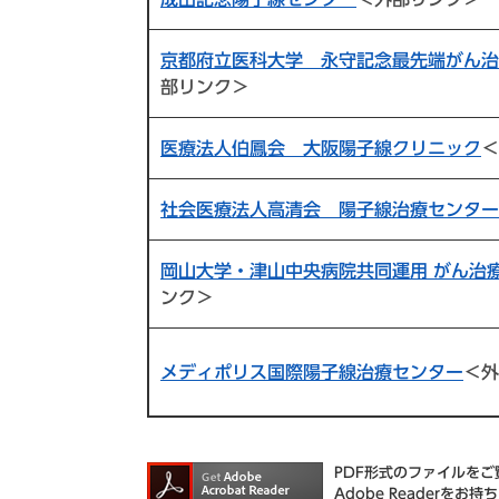
京都府立医科大学 永守記念最先端がん治
部リンク＞
医療法人伯鳳会 大阪陽子線クリニック
＜
社会医療法人高清会 陽子線治療センター
岡山大学・津山中央病院共同運用 がん治
ンク＞
メディポリス国際陽子線治療センター
＜外
PDF形式のファイルをご覧
Adobe Reader