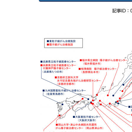
索
記事ID：0