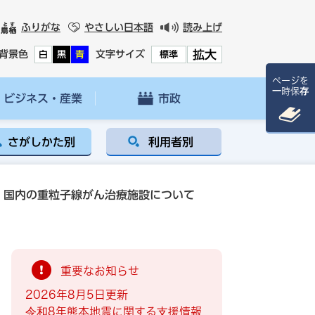
ふりがな
やさしい日本語
読み上げ
拡大
背景色
文字サイズ
白
黒
青
標準
ページを
一時保存
ビジネス・産業
市政
さがしかた別
利用者別
国内の重粒子線がん治療施設について
重要なお知らせ
2026年8月5日更新
令和8年熊本地震に関する支援情報