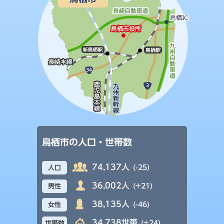
鳥栖市の人口・世帯数
74,137人
(-25)
人口
36,002人
(+21)
男性
38,135人
(-46)
女性
34,738世帯
(+24)
世帯数