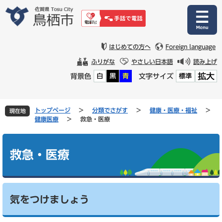
ペ
メ
ー
ニ
ジ
ュ
の
ー
先
を
はじめての方へ
Foreign language
頭
飛
ふりがな
やさしい日本語
読み上げ
で
ば
拡大
背景色
文字サイズ
白
黒
青
標準
す
し
。
て
本
文
トップページ
>
分類でさがす
>
健康・医療・福祉
>
現在地
へ
健康医療
>
救急・医療
本
文
救急・医療
気をつけましょう