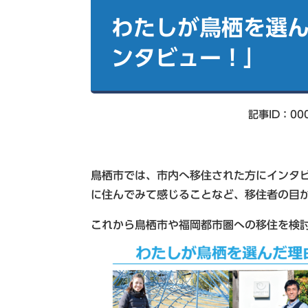
本
索
文
わたしが鳥栖を選
ンタビュー！」
記事ID：00
鳥栖市では、市内へ移住された方にインタ
に住んでみて感じることなど、移住者の目
これから鳥栖市や福岡都市圏への移住を検