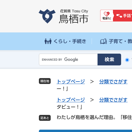
ペ
メ
ー
ニ
ジ
ュ
の
ー
先
を
頭
飛
くらし・手続き
子育て・
で
ば
す
し
G
。
て
o
本
o
文
g
へ
トップページ
>
分類でさがす
現在地
l
ー！」
e
カ
トップページ
>
分類でさがす
ス
タビュー！」
タ
わたしが鳥栖を選んだ理由。「移住
ム
検