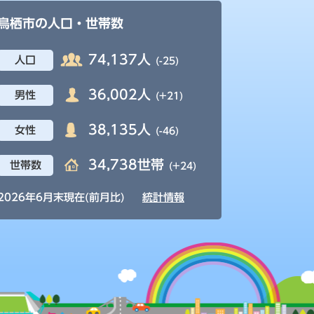
鳥栖市の人口・世帯数
74,137人
人口
(-25)
36,002人
男性
(+21)
38,135人
女性
(-46)
34,738世帯
世帯数
(+24)
2026年6月末現在(前月比)
統計情報