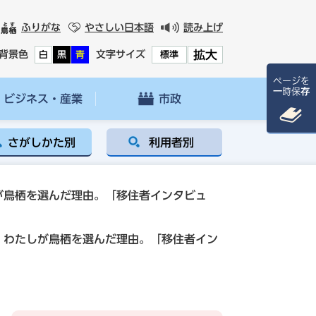
ふりがな
やさしい日本語
読み上げ
拡大
背景色
文字サイズ
白
黒
青
標準
ページを
一時保存
ビジネス・産業
市政
さがしかた別
利用者別
が鳥栖を選んだ理由。「移住者インタビュ
わたしが鳥栖を選んだ理由。「移住者イン