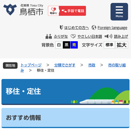
ペ
メ
ー
ニ
ジ
ュ
の
ー
先
を
はじめての方へ
Foreign language
頭
飛
ふりがな
やさしい日本語
読み上げ
で
ば
拡大
背景色
文字サイズ
白
黒
青
標準
す
し
。
て
本
文
トップページ
>
分類でさがす
>
市政
>
市の取り組
現在地
へ
み
>
移住・定住
本
文
移住・定住
おすすめ情報