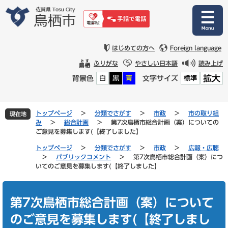
ペ
メ
ー
ニ
ジ
ュ
の
ー
先
を
はじめての方へ
Foreign language
頭
飛
ふりがな
やさしい日本語
読み上げ
で
ば
拡大
背景色
文字サイズ
白
黒
青
標準
す
し
。
て
本
文
トップページ
>
分類でさがす
>
市政
>
市の取り組
現在地
へ
み
>
総合計画
>
第7次鳥栖市総合計画（案）についての
ご意見を募集します(【終了しました】
トップページ
>
分類でさがす
>
市政
>
広報・広聴
>
パブリックコメント
>
第7次鳥栖市総合計画（案）につ
いてのご意見を募集します(【終了しました】
本
文
第7次鳥栖市総合計画（案）について
のご意見を募集します(【終了しまし