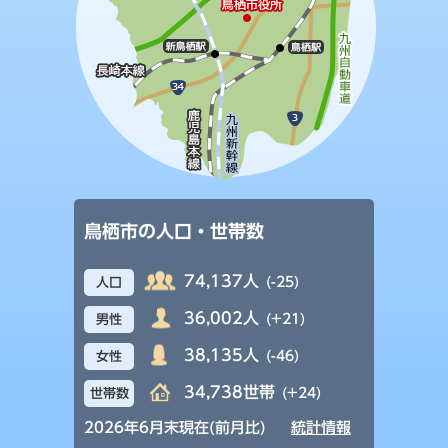
鳥栖市の人口・世帯数
74,137人
(-25)
人口
36,002人
(+21)
男性
38,135人
(-46)
女性
34,738世帯
(+24)
世帯数
2026年6月末現在(前月比)
統計情報