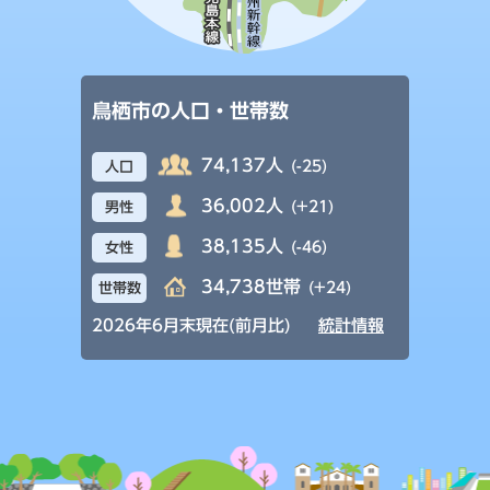
鳥栖市の人口・世帯数
74,137人
(-25)
人口
36,002人
(+21)
男性
38,135人
(-46)
女性
34,738世帯
(+24)
世帯数
2026年6月末現在(前月比)
統計情報