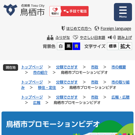
ペ
メ
ー
ニ
ジ
ュ
の
ー
先
を
はじめての方へ
Foreign language
頭
飛
ふりがな
やさしい日本語
読み上げ
で
ば
拡大
背景色
文字サイズ
白
黒
青
標準
す
し
。
て
本
文
トップページ
>
分類でさがす
>
市政
>
市の概要
現在地
へ
>
市の紹介
>
鳥栖市プロモーションビデオ
トップページ
>
分類でさがす
>
市政
>
市の取り組
み
>
移住・定住
>
鳥栖市プロモーションビデオ
トップページ
>
分類でさがす
>
市政
>
広報・広聴
>
広報
>
鳥栖市プロモーションビデオ
本
文
鳥栖市プロモーションビデオ