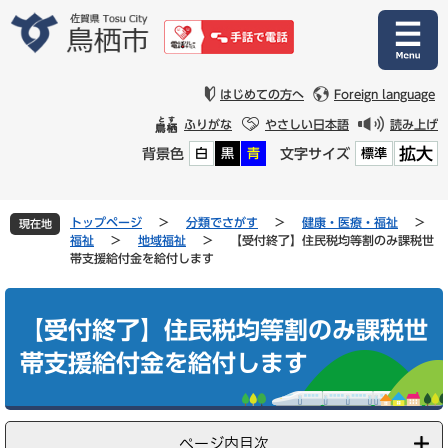
ペ
メ
ー
ニ
ジ
ュ
の
ー
先
を
はじめての方へ
Foreign language
頭
飛
ふりがな
やさしい日本語
読み上げ
で
ば
拡大
背景色
文字サイズ
白
黒
青
標準
す
し
。
て
本
文
トップページ
>
分類でさがす
>
健康・医療・福祉
>
現在地
へ
福祉
>
地域福祉
>
【受付終了】住民税均等割のみ課税世
帯支援給付金を給付します
本
文
【受付終了】住民税均等割のみ課税世
帯支援給付金を給付します
ページ内目次