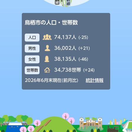
鳥栖市の人口・世帯数
74,137人
(-25)
人口
36,002人
(+21)
男性
38,135人
(-46)
女性
34,738世帯
(+24)
世帯数
2026年6月末現在(前月比)
統計情報