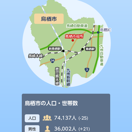
鳥栖市の人口・世帯数
74,137人
(-25)
人口
36,002人
(+21)
男性