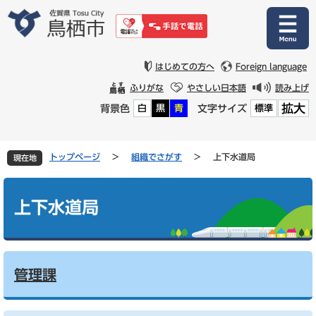
ペ
メ
ー
ニ
ジ
ュ
の
ー
先
を
はじめての方へ
Foreign language
頭
飛
ふりがな
やさしい日本語
読み上げ
で
ば
拡大
背景色
文字サイズ
白
黒
青
標準
す
し
。
て
本
文
トップページ
>
組織でさがす
>
上下水道局
現在地
へ
本
文
上下水道局
管理課