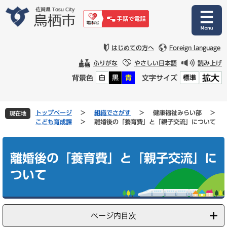
ペ
メ
ー
ニ
ジ
ュ
の
ー
先
を
はじめての方へ
Foreign language
頭
飛
ふりがな
やさしい日本語
読み上げ
で
ば
拡大
背景色
文字サイズ
白
黒
青
標準
す
し
。
て
本
文
トップページ
>
組織でさがす
>
健康福祉みらい部
>
現在地
へ
こども育成課
>
離婚後の「養育費」と「親子交流」について
本
文
離婚後の「養育費」と「親子交流」に
ついて
ページ内目次