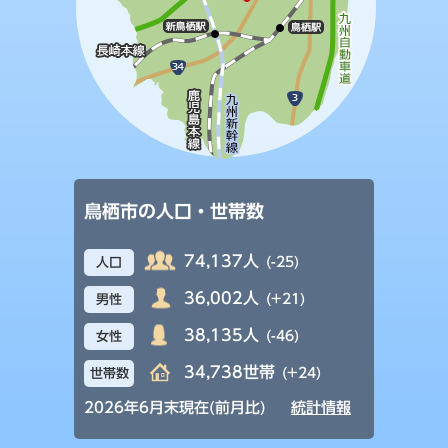
鳥栖市の人口・世帯数
74,137人
(-25)
人口
36,002人
(+21)
男性
38,135人
(-46)
女性
34,738世帯
(+24)
世帯数
2026年6月末現在(前月比)
統計情報