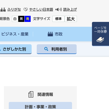
ふりがな
やさしい日本語
読み上げ
拡大
背景色
文字サイズ
白
黒
青
標準
ページを
一時保存
ビジネス・産業
市政
さがしかた別
利用者別
関連情報
計画・事業・政策