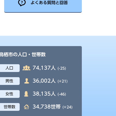
よくある質問と回答
鳥栖市の人口・世帯数
74,137人
人口
(-25)
36,002人
男性
(+21)
38,135人
女性
(-46)
34,738世帯
世帯数
(+24)