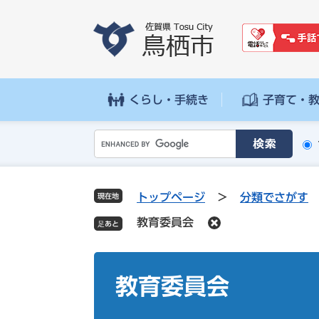
ペ
メ
ー
ニ
ジ
ュ
の
ー
先
を
頭
飛
くらし・手続き
子育て・
で
ば
す
し
G
。
て
o
本
o
文
g
へ
トップページ
>
分類でさがす
現在地
l
教育委員会
e
カ
ス
本
タ
文
教育委員会
ム
検