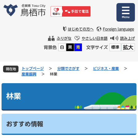
ペ
メ
ー
ニ
ジ
ュ
の
ー
先
を
はじめての方へ
Foreign language
頭
飛
ふりがな
やさしい日本語
読み上げ
で
ば
拡大
背景色
文字サイズ
白
黒
青
標準
す
し
。
て
本
文
トップページ
>
分類でさがす
>
ビジネス・産業
>
現在地
へ
産業振興
>
林業
本
文
林業
おすすめ情報