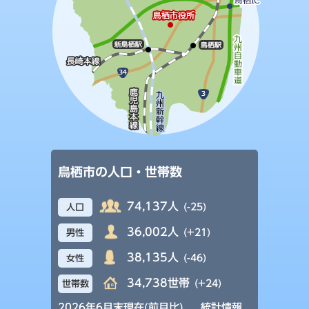
鳥栖市の人口・世帯数
74,137人
(-25)
人口
36,002人
(+21)
男性
38,135人
(-46)
女性
34,738世帯
(+24)
世帯数
2026年6月末現在(前月比)
統計情報