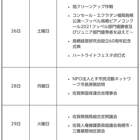
旭クリーンアップ作戦
コンセール・エクラタン福岡鳥栖
公演～フッペル鳥栖ピアノコンク
ール2021フッペル部門優勝者及
26日
土曜日
びジュニア部門優秀者を迎えて～
鳥栖経営研究会設立60周年記念
式典
ハートライトフェスタ点灯式
NPO法人とす市民活動ネットワ
ーク市長表敬訪問
28日
月曜日
佐賀県国保連合会理事会
佐賀県競馬組合定例議会
29日
火曜日
佐賀人権擁護委員協議会鳥栖市・
三養基郡地区部会