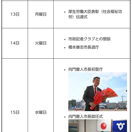
厚生労働大臣表彰（社会福祉功
13日
月曜日
労）伝達式
市政記者クラブとの懇談
14日
火曜日
橋本康志市長退庁
向門慶人市長初登庁
15日
水曜日
向門慶人市長就任式