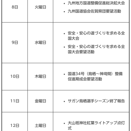
九州地方国道整備促進総決起大会
8日
火曜日
九州国道協会佐賀県団要望活動
安全・安心の道づくりを求める全
国大会
9日
水曜日
安全・安心の道づくりを求める全
国大会要望活動
国道34号（鳥栖～神埼間）整備
10日
木曜日
促進期成会要望活動
11日
金曜日
サガン鳥栖選手シーズン終了報告
大山祇神社紅葉ライトアップ点灯
12日
土曜日
式