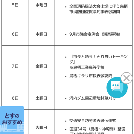
5日
水曜日
全国消防操法大会出場に伴う鳥栖
市消防団佐賀県知事表敬訪問
6日
木曜日
9月市議会定例会（議案審議）
「市長と語る！ふれあいトーキン
グ」
7日
金曜日
※鳥栖工業高等学校
鳥栖キラリ市長表敬訪問
8日
土曜日
河内ダム周辺環境林草刈り
交通安全功労者表彰伝達式
11日
火曜日
国道34号（鳥栖～神埼間）整備