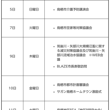
5日
日曜日
鳥栖市介護予防講演会
7日
火曜日
鳥栖市空家等対策協議会
筑後川・矢部川大規模氾濫に関す
る減災対策協議会及び筑後川・矢
部川流域治水協議会 ※WEB会
9日
木曜日
議
BLAZE市長表敬訪問
鳥栖市都市計画審議会
10日
金曜日
サガン鳥栖ホームタウン激励式