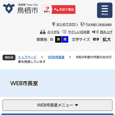
ペ
メ
ー
ニ
ジ
ュ
の
ー
先
を
はじめての方へ
Foreign language
頭
飛
ふりがな
やさしい日本語
読み上げ
で
ば
拡大
背景色
文字サイズ
白
黒
青
標準
す
し
。
て
本
文
トップページ
>
WEB市長室
>
令和4年度の市長の主な行
現在地
へ
事を発信しています
WEB市長室
WEB市長室メニュー