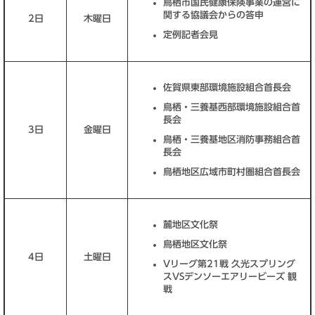
鳥栖市国民健康保険事業の運営に
関する協議会からの答申
2日
木曜日
定例記者会見
佐賀県東部環境施設組合首長会
鳥栖・三養基西部環境施設組合首
長会
3日
金曜日
鳥栖・三養基地区消防事務組合首
長会
鳥栖地区広域市町村圏組合首長会
麓地区文化祭
鳥栖地区文化祭
4日
土曜日
Vリーグ第21戦 久光スプリング
スVSデンソーエアリービーズ 観
戦