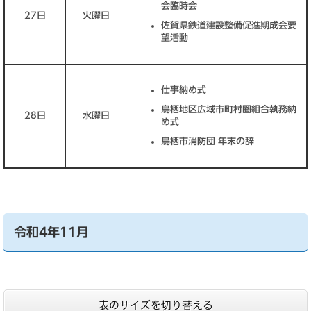
会臨時会
27日
火曜日
佐賀県鉄道建設整備促進期成会要
望活動
仕事納め式
鳥栖地区広域市町村圏組合執務納
28日
水曜日
め式
鳥栖市消防団 年末の辞
令和4年11月
表のサイズを切り替える