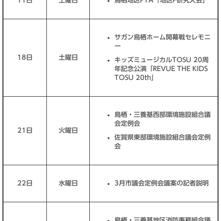
11日
土曜日
鳥栖地区PTA「地区P研究大会」
サガン鳥栖ホーム開幕戦セレモニ
ー
18日
土曜日
キッズミュージカルTOSU 20周
年記念公演「REVUE THE KIDS
TOSU 20th」
鳥栖・三養基西部環境施設組合議
会定例会
21日
火曜日
佐賀県東部環境施設組合議会定例
会
22日
水曜日
3月市議会定例会議案の記者説明
鳥栖・三養基地区消防事務組合議