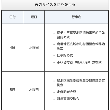
表のサイズを切り替える
日付
曜日
行事名
鳥栖・三養基地区消防事務組合執
務始め式
鳥栖地区広域市町村圏組合執務始
4日
水曜日
め式
仕事始め式
市政功労者（職員の部）表彰式
麓地区民生委員児童委員協議会定
例会
5日
木曜日
定例記者会見
新年賀詞交歓会