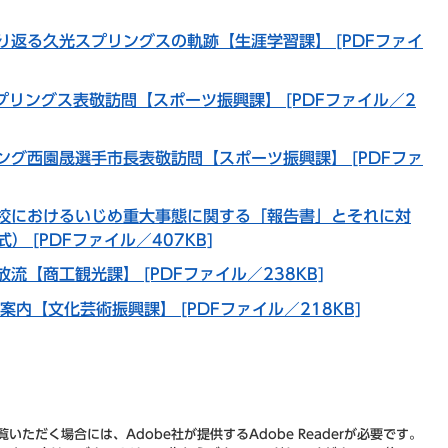
り返る久光スプリングスの軌跡【生涯学習課】 [PDFファイ
プリングス表敬訪問【スポーツ振興課】 [PDFファイル／2
ング西園晟選手市長表敬訪問【スポーツ振興課】 [PDFファ
校におけるいじめ重大事態に関する「報告書」とそれに対
 [PDFファイル／407KB]
流【商工観光課】 [PDFファイル／238KB]
内【文化芸術振興課】 [PDFファイル／218KB]
いただく場合には、Adobe社が提供するAdobe Readerが必要です。