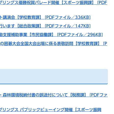
スプリングス優勝祝賀パレード開催【スポーツ振興課】 [PDF
講演会【学校教育課】 [PDFファイル／336KB]
います【総合政策課】 [PDFファイル／147KB]
支援補助事業【市民協働課】 [PDFファイル／296KB]
の囲碁大会全国大会出場に係る表敬訪問【学校教育課】 [P
・森林環境税納付書の誤送付について【税務課】 [PDFファ
スプリングス パブリックビューイング開催【スポーツ振興