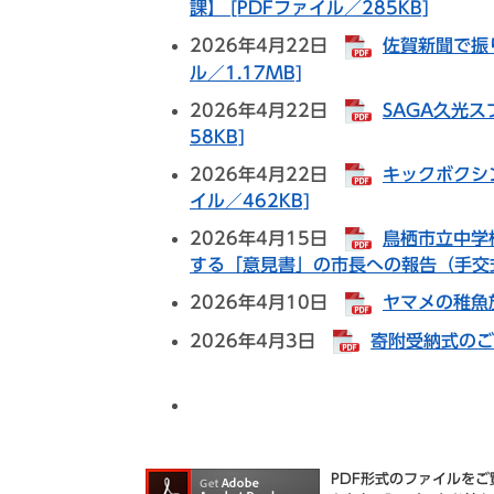
課】 [PDFファイル／285KB]
2026年4月22日
佐賀新聞で振
ル／1.17MB]
2026年4月22日
SAGA久光ス
58KB]
2026年4月22日
キックボクシ
イル／462KB]
2026年4月15日
鳥栖市立中学
する「意見書」の市長への報告（手交式）
2026年4月10日
ヤマメの稚魚放
2026年4月3日
寄附受納式のご案
PDF形式のファイルをご覧