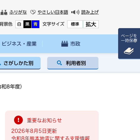
ふりがな
やさしい日本語
読み上げ
拡大
背景色
文字サイズ
白
黒
青
標準
ページを
一時保存
ビジネス・産業
市政
さがしかた別
利用者別
令和8年度）
重要なお知らせ
2026年8月5日更新
令和8年熊本地震に関する支援情報