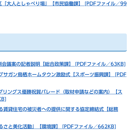
区「大人としゃべり場」【市民協働課】 [PDFファイル／99
会議案の記者説明【総合政策課】 [PDFファイル／63KB]
グサガン鳥栖ホームタウン激励式【スポーツ振興課】 [PDF
スプリングス優勝祝賀パレード（取材申請などの案内）【ス
B]
る賃貸住宅の被災者への提供に関する協定締結式【総務
さと美化活動」【環境課】 [PDFファイル／662KB]