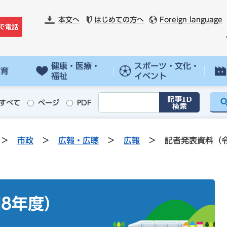
本文へ
はじめての方へ
Foreign language
健康・医療・
スポーツ・文化・
教育
福祉
イベント
すべて
ページ
PDF
>
市政
>
広報・広聴
>
広報
>
記者発表資料（
8年度）