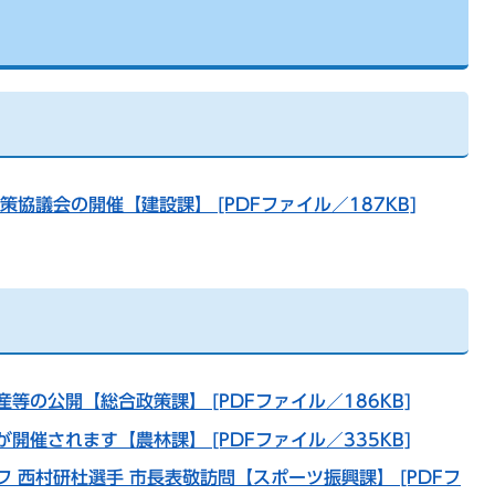
協議会の開催【建設課】 [PDFファイル／187KB]
等の公開【総合政策課】 [PDFファイル／186KB]
開催されます【農林課】 [PDFファイル／335KB]
 西村研杜選手 市長表敬訪問【スポーツ振興課】 [PDFフ