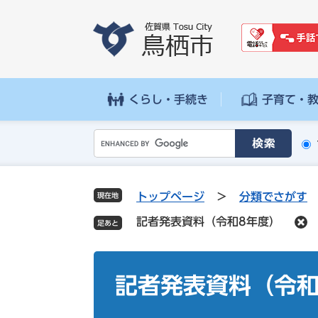
ペ
メ
ー
ニ
ジ
ュ
の
ー
先
を
頭
飛
くらし・手続き
子育て・
で
ば
す
し
G
。
て
o
本
o
文
g
へ
トップページ
>
分類でさがす
現在地
l
記者発表資料（令和8年度）
e
カ
ス
本
タ
文
記者発表資料（令和
ム
検