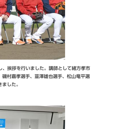
し、挨拶を行いました。講師として緒方孝市
、磯村嘉孝選手、韮澤雄也選手、松山竜平選
きました。