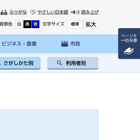
ふりがな
やさしい日本語
読み上げ
拡大
背景色
文字サイズ
白
黒
青
標準
ページを
一時保存
ビジネス・産業
市政
さがしかた別
利用者別