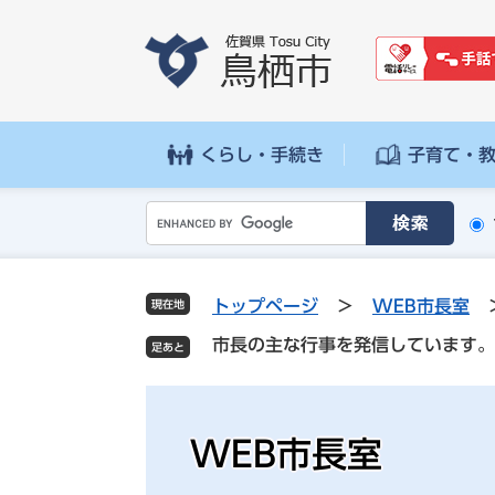
ペ
メ
ー
ニ
ジ
ュ
の
ー
先
を
頭
飛
くらし・手続き
子育て・
で
ば
す
し
G
。
て
o
本
o
文
g
へ
トップページ
>
WEB市長室
現在地
l
市長の主な行事を発信しています。
e
カ
ス
タ
WEB市長室
ム
検