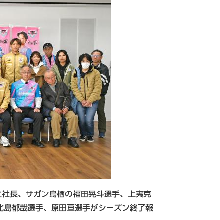
之社長、サガン鳥栖の福田晃斗選手、上夷克
北島郁哉選手、原田亘選手がシーズン終了報