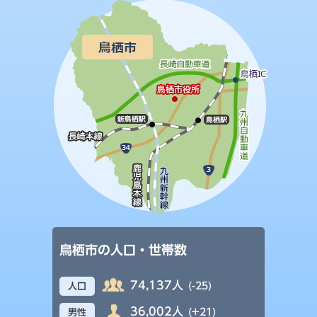
鳥栖市の人口・世帯数
74,137人
(-25)
人口
36,002人
(+21)
男性