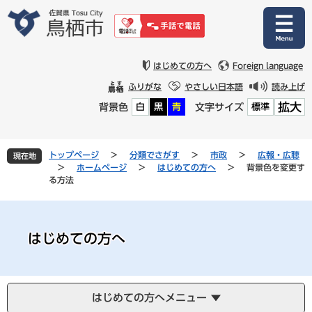
ペ
メ
ー
ニ
ジ
ュ
の
ー
先
を
はじめての方へ
Foreign language
頭
飛
ふりがな
やさしい日本語
読み上げ
で
ば
拡大
背景色
文字サイズ
白
黒
青
標準
す
し
。
て
本
文
トップページ
>
分類でさがす
>
市政
>
広報・広聴
現在地
へ
>
ホームページ
>
はじめての方へ
>
背景色を変更す
る方法
はじめての方へ
はじめての方へメニュー