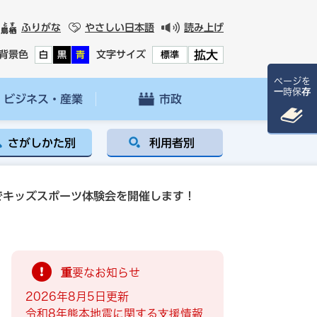
ふりがな
やさしい日本語
読み上げ
拡大
背景色
文字サイズ
白
黒
青
標準
ページを
一時保存
ビジネス・産業
市政
さがしかた別
利用者別
でキッズスポーツ体験会を開催します！
重要なお知らせ
2026年8月5日更新
令和8年熊本地震に関する支援情報