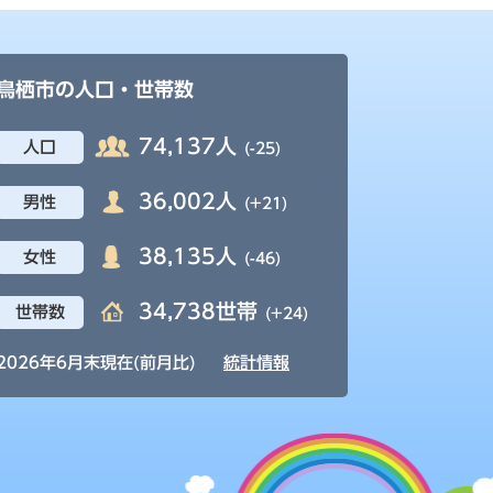
鳥栖市の人口・世帯数
74,137人
人口
(-25)
36,002人
男性
(+21)
38,135人
女性
(-46)
34,738世帯
世帯数
(+24)
2026年6月末現在(前月比)
統計情報