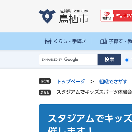
ペ
メ
ー
ニ
ジ
ュ
の
ー
先
を
頭
飛
くらし・手続き
子育て・
で
ば
す
し
G
。
て
o
本
o
文
g
へ
トップページ
>
組織でさがす
現在地
l
スタジアムでキッズスポーツ体験会
e
カ
ス
本
タ
文
スタジアムでキッ
ム
検
催します！