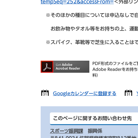
tempSeq=252&accessFrom=
＜外部リ
※そのほかの種目については申込なしで自
お飲み物やタオル等をお持ちの上、運動
※スパイク、革靴等で芝生に入ることは
PDF形式のファイルをご覧
Adobe Reader
料）
Googleカレンダーに登録する
このページに関するお問い合わせ先
スポーツ振興課
振興係