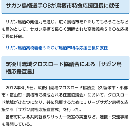
サガン鳥栖選手OBが鳥栖市特命応援団長に就任
サガン鳥栖の発信力を通じ、広く鳥栖市をＰＲしてもらうことなど
を目的として、サガン鳥栖で長らく活躍された高橋義希ＳＲＯを応援
団長に任命。
サガン鳥栖高橋義希ＳＲＯが鳥栖市特命応援団長に就任
筑後川流域クロスロード協議会による「サガン鳥
栖応援宣言」
2012年8月9日、筑後川流域クロスロード協議会（久留米市・小郡
市・基山町・鳥栖市で構成される任意協議会）において、クロスロー
ド地域がひとつになり、共に発展するためにＪリーグサガン鳥栖を応
援する「サガン鳥栖応援宣言式」を行った。
各市町による共同観戦やサッカー教室の実施など、連携・交流事業
を展開している。