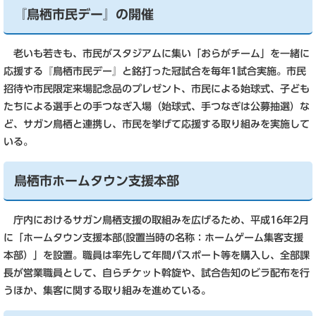
『鳥栖市民デー』の開催
老いも若きも、市民がスタジアムに集い「おらがチーム」を一緒に
応援する『鳥栖市民デー』と銘打った冠試合を毎年1試合実施。市民
招待や市民限定来場記念品のプレゼント、市民による始球式、子ども
たちによる選手との手つなぎ入場（始球式、手つなぎは公募抽選）な
ど、サガン鳥栖と連携し、市民を挙げて応援する取り組みを実施して
いる。
鳥栖市ホームタウン支援本部
庁内におけるサガン鳥栖支援の取組みを広げるため、平成16年2月
に「ホームタウン支援本部(設置当時の名称：ホームゲーム集客支援
本部）」を設置。職員は率先して年間パスポート等を購入し、全部課
長が営業職員として、自らチケット斡旋や、試合告知のビラ配布を行
うほか、集客に関する取り組みを進めている
。