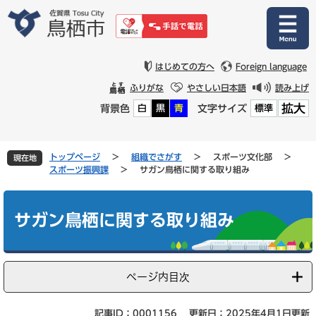
ペ
メ
ー
ニ
ジ
ュ
の
ー
先
を
はじめての方へ
Foreign language
頭
飛
ふりがな
やさしい日本語
読み上げ
で
ば
拡大
背景色
文字サイズ
白
黒
青
標準
す
し
。
て
本
文
トップページ
>
組織でさがす
>
スポーツ文化部
>
現在地
へ
スポーツ振興課
>
サガン鳥栖に関する取り組み
本
文
サガン鳥栖に関する取り組み
ページ内目次
記事ID：0001156
更新日：2025年4月1日更新