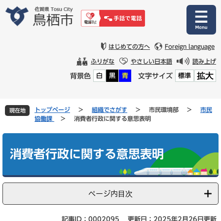
ペ
メ
ー
ニ
ジ
ュ
の
ー
先
を
はじめての方へ
Foreign language
頭
飛
ふりがな
やさしい日本語
読み上げ
で
ば
拡大
背景色
文字サイズ
白
黒
青
標準
す
し
。
て
本
文
トップページ
>
組織でさがす
>
市民環境部
>
市民
現在地
へ
協働課
>
消費者行政に関する意思表明
本
文
消費者行政に関する意思表明
ページ内目次
記事ID：0002095
更新日：2025年2月26日更新