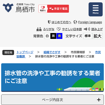
ペ
メ
ー
ニ
ジ
ュ
の
ー
先
を
はじめての方へ
Foreign language
頭
飛
ふりがな
やさしい日本語
読み上げ
で
ば
拡大
背景色
文字サイズ
白
黒
青
標準
す
し
。
て
本
文
トップページ
>
組織でさがす
>
市民環境部
>
市民
現在地
へ
協働課
>
排水管の洗浄や工事の勧誘をする業者にご注意
本
文
排水管の洗浄や工事の勧誘をする業者
にご注意
ページ内目次