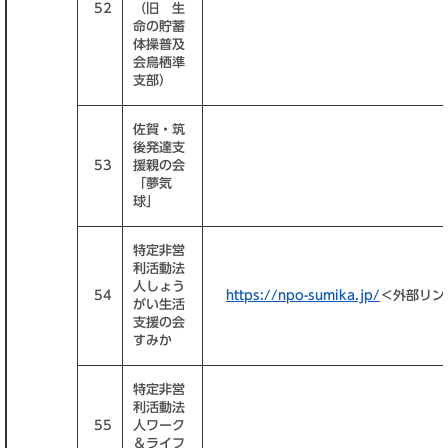
52
（旧 生
命の貯蓄
体操普及
会鳥栖準
支部）
佐賀・筑
後発達支
53
援親の会
「夢気
球」
特定非営
利活動法
人しょう
54
https://npo-sumika.jp/
＜外部リン
がい生活
支援の会
すみか
特定非営
利活動法
55
人ワーク
＆ライフ