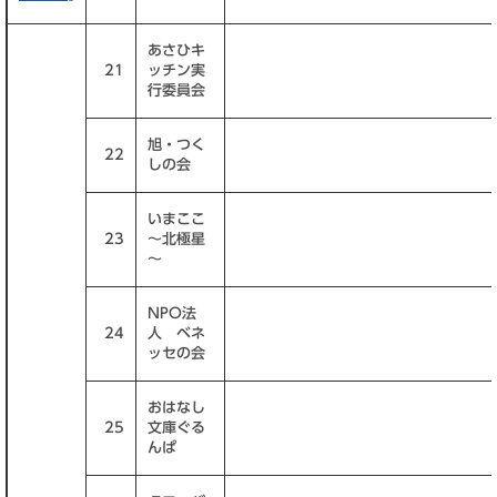
あさひキ
21
ッチン実
行委員会
旭・つく
22
しの会
いまここ
23
～北極星
～
NPO法
24
人 ベネ
ッセの会
おはなし
25
文庫ぐる
んぱ