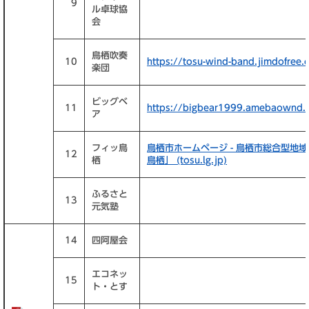
9
ル卓球協
会
鳥栖吹奏
10
https://tosu-wind-band.jimdofree.
楽団
ビッグベ
11
https://bigbear1999.amebaownd.
ア
フィッ鳥
鳥栖市ホームページ - 鳥栖市総合型地
12
栖
鳥栖」 (tosu.lg.jp)
ふるさと
13
元気塾
14
四阿屋会
エコネッ
15
ト・とす