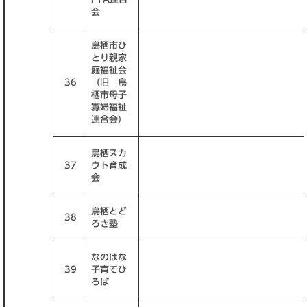
会
鳥栖市ひ
とり親家
庭福祉会
36
（旧 鳥
栖市母子
寡婦福祉
連合会）
鳥栖スカ
37
ウト育成
会
鳥栖とど
38
ろき塾
なのはな
39
子育てひ
ろば