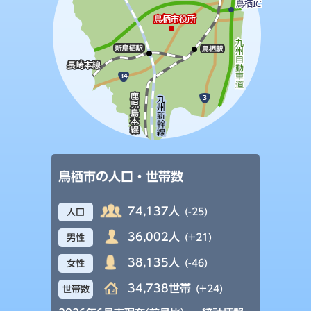
鳥栖市の人口・世帯数
74,137人
(-25)
人口
36,002人
(+21)
男性
38,135人
(-46)
女性
34,738世帯
(+24)
世帯数