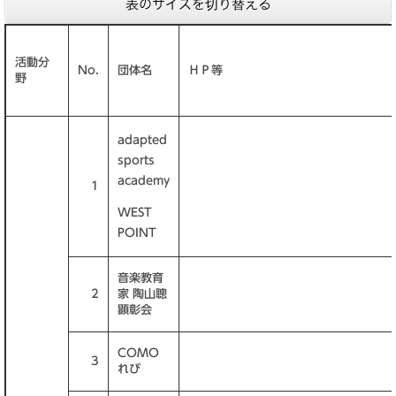
表のサイズを切り替える
活動分
No.
団体名
ＨＰ等
野
adapted
sports
academy
1
WEST
POINT
音楽教育
2
家 陶山聰
顕彰会
COMO
3
れび