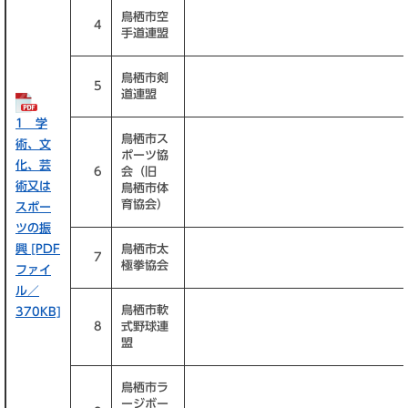
鳥栖市空
4
手道連盟
鳥栖市剣
5
道連盟
1 学
鳥栖市ス
術、文
ポーツ協
化、芸
6
会（旧
術又は
鳥栖市体
育協会）
スポー
ツの振
興 [PDF
鳥栖市太
7
極拳協会
ファイ
ル／
鳥栖市軟
370KB]
8
式野球連
盟
鳥栖市ラ
ージボー