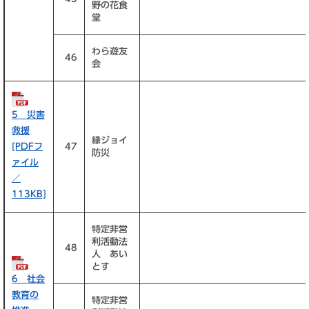
野の花食
堂
わら遊友
46
会
5 災害
救援
縁ジョイ
[PDFフ
47
防災
ァイル
／
113KB]
特定非営
利活動法
48
人 あい
とす
6 社会
教育の
特定非営