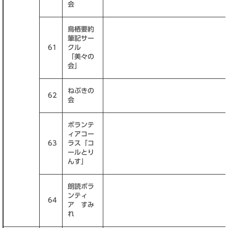
会
鳥栖要約
筆記サー
61
クル
「美々の
会」
ねぶきの
62
会
ボランテ
ィアコー
63
ラス「コ
ールとり
んす」
朗読ボラ
ンティ
64
ア すみ
れ