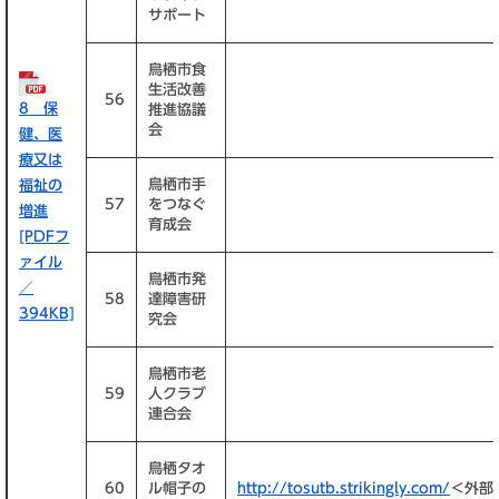
サポート
鳥栖市食
生活改善
56
8 保
推進協議
会
健、医
療又は
鳥栖市手
福祉の
57
をつなぐ
増進
育成会
[PDFフ
ァイル
鳥栖市発
／
58
達障害研
394KB]
究会
鳥栖市老
59
人クラブ
連合会
鳥栖タオ
60
ル帽子の
http://tosutb.strikingly.com/
＜外部