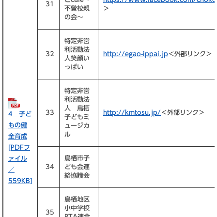
31
不登校親
＞
の会～
特定非営
利活動法
32
http://egao-ippai.jp
＜外部リンク＞
人笑顔い
っぱい
特定非営
利活動法
人 鳥栖
33
http://kmtosu.jp/
＜外部リンク＞
4 子ど
子どもミ
もの健
ュージカ
ル
全育成
[PDFフ
鳥栖市子
ァイル
34
ども会連
／
絡協議会
559KB]
鳥栖地区
小中学校
35
PTA連合