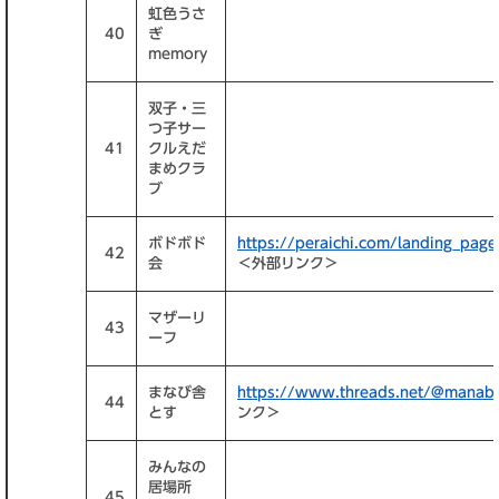
虹色うさ
40
ぎ
memory
双子・三
つ子サー
41
クルえだ
まめクラ
ブ
ボドボド
https://peraichi.com/landing_pa
42
会
＜外部リンク＞
マザーリ
43
ーフ
まなび舎
https://www.threads.net/@manabi
44
とす
ンク＞
みんなの
居場所
45