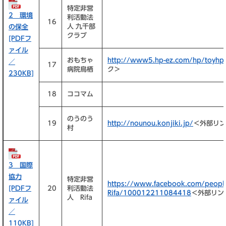
特定非営
2 環境
利活動法
16
人 九千部
の保全
クラブ
[PDFフ
ァイル
おもちゃ
http://www5.hp-ez.com/hp/toyhp
／
17
病院鳥栖
ク＞
230KB]
18
ココマム
のうのう
19
http://nounou.konjiki.jp/​
＜外部リン
村
3 国際
協力
特定非営
https://www.facebook.com/peopl
[PDFフ
20
利活動法
Rifa/100012211084418
＜外部リン
人 Rifa
ァイル
／
110KB]