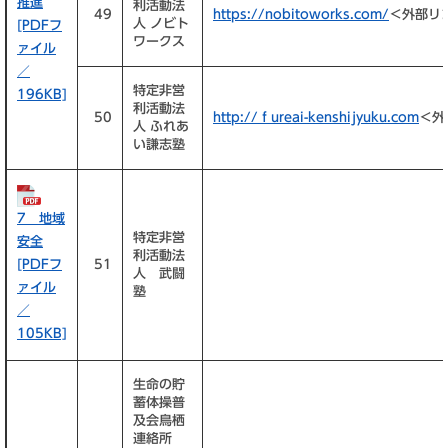
推進
利活動法
49
https://nobitoworks.com/
＜外部リ
人 ノビト
[PDFフ
ワークス
ァイル
／
特定非営
196KB]
利活動法
50
http://ｆureai-kenshijyuku.com
＜外
人 ふれあ
い謙志塾
7 地域
特定非営
安全
利活動法
[PDFフ
51
人 武闘
ァイル
塾
／
105KB]
生命の貯
蓄体操普
及会鳥栖
連絡所