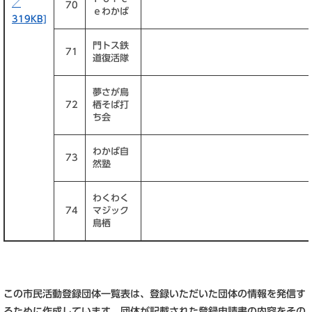
／
70
ｅわかば
319KB]
門トス鉄
71
道復活隊
夢さが鳥
72
栖そば打
ち会
わかば自
73
然塾
わくわく
74
マジック
鳥栖
この市民活動登録団体一覧表は、登録いただいた団体の情報を発信す
るために作成しています。団体が記載された登録申請書の内容をその