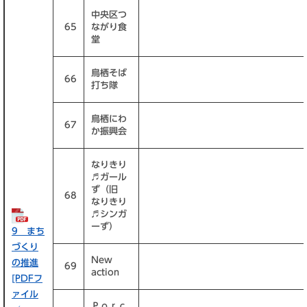
中央区つ
65
ながり食
堂
鳥栖そば
66
打ち隊
鳥栖にわ
67
か振興会
なりきり
♬ガール
ず（旧
68
なりきり
♬シンガ
ーず）
9 まち
づくり
New
の推進
69
action
[PDFフ
ァイル
Ｐｏｒｃ