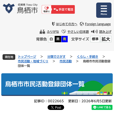
ペ
メ
ー
ニ
ジ
ュ
の
ー
先
を
はじめての方へ
Foreign language
頭
飛
ふりがな
やさしい日本語
読み上げ
で
ば
拡大
背景色
文字サイズ
白
黒
青
標準
す
し
。
て
本
文
トップページ
>
分類でさがす
>
くらし・手続き
>
現在地
へ
市民活動・地域づくり
>
市民活動
>
鳥栖市市民活動登録
団体一覧
本
文
鳥栖市市民活動登録団体一覧
記事ID：0022665
更新日：2026年6月5日更新