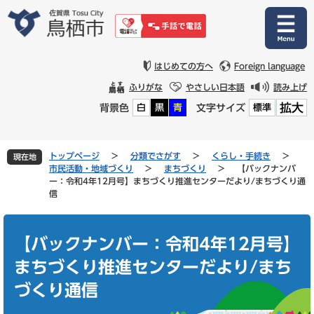
ペ
メ
ー
ニ
ジ
ュ
の
ー
先
を
はじめての方へ
Foreign language
頭
飛
ふりがな
やさしい日本語
読み上げ
で
ば
拡大
背景色
文字サイズ
白
黒
青
標準
す
し
。
て
本
文
トップページ
>
分類でさがす
>
くらし・手続き
>
現在地
へ
市民活動・地域づくり
>
まちづくり
>
【バックナンバ
ー：令和4年12月号】まちづくり推進センターだより/まちづくり通
信
本
文
【バックナンバー：令和4年12月号】
まちづくり推進センターだより/まち
づくり通信