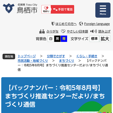
ペ
メ
ー
ニ
ジ
ュ
の
ー
先
を
はじめての方へ
Foreign language
頭
飛
ふりがな
やさしい日本語
読み上げ
で
ば
拡大
背景色
文字サイズ
白
黒
青
標準
す
し
。
て
本
文
トップページ
>
分類でさがす
>
くらし・手続き
>
現在地
へ
市民活動・地域づくり
>
まちづくり
>
【バックナンバ
ー：令和5年8月号】まちづくり推進センターだより/まちづくり通
信
本
文
【バックナンバー：令和5年8月号】
まちづくり推進センターだより/まち
づくり通信