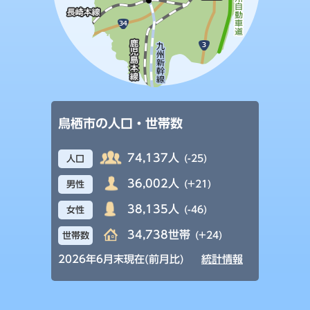
鳥栖市の人口・世帯数
74,137人
(-25)
人口
36,002人
(+21)
男性
38,135人
(-46)
女性
34,738世帯
(+24)
世帯数
2026年6月末現在(前月比)
統計情報