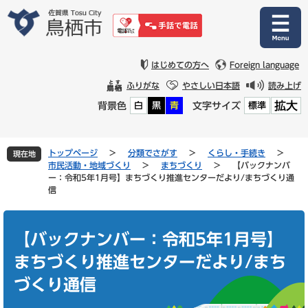
ペ
メ
ー
ニ
ジ
ュ
の
ー
先
を
はじめての方へ
Foreign language
頭
飛
ふりがな
やさしい日本語
読み上げ
で
ば
拡大
背景色
文字サイズ
白
黒
青
標準
す
し
。
て
本
文
トップページ
>
分類でさがす
>
くらし・手続き
>
現在地
へ
市民活動・地域づくり
>
まちづくり
>
【バックナンバ
ー：令和5年1月号】まちづくり推進センターだより/まちづくり通
信
本
文
【バックナンバー：令和5年1月号】
まちづくり推進センターだより/まち
づくり通信