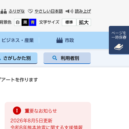
ふりがな
やさしい日本語
読み上げ
拡大
背景色
文字サイズ
白
黒
青
標準
ページを
一時保存
ビジネス・産業
市政
さがしかた別
利用者別
プアートを作ります
重要なお知らせ
2026年8月5日更新
令和8年熊本地震に関する支援情報