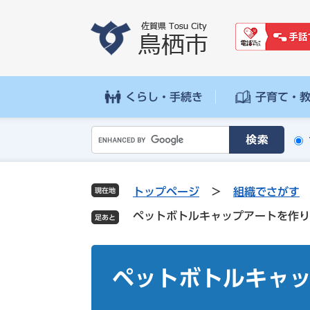
ペ
メ
ー
ニ
ジ
ュ
の
ー
先
を
頭
飛
くらし・手続き
子育て・
で
ば
す
し
G
。
て
o
本
o
文
g
へ
トップページ
>
組織でさがす
現在地
l
ペットボトルキャップアートを作り
e
カ
ス
本
タ
文
ペットボトルキャ
ム
検