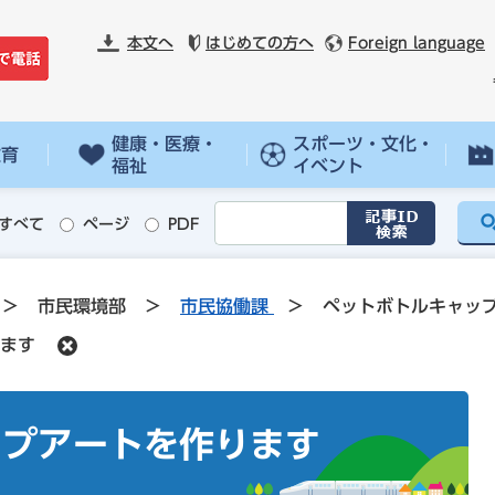
本文へ
はじめての方へ
Foreign language
健康・医療・
スポーツ・文化・
教育
福祉
イベント
すべて
ページ
PDF
>
市民環境部
>
市民協働課
>
ペットボトルキャッ
ます
ップアートを作ります