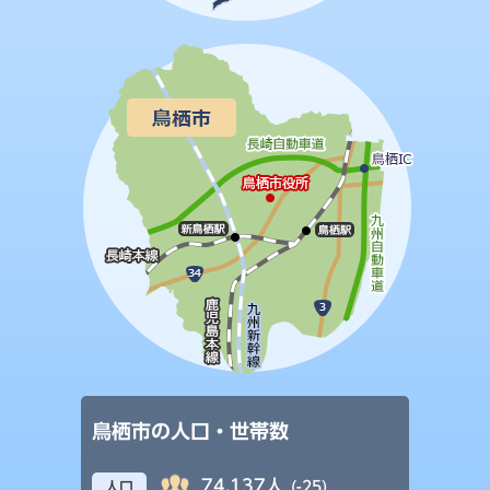
鳥栖市の人口・世帯数
74,137人
(-25)
人口