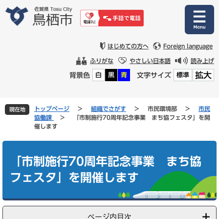
ペ
メ
ー
ニ
ジ
ュ
の
ー
先
を
はじめての方へ
Foreign language
頭
飛
ふりがな
やさしい日本語
読み上げ
で
ば
拡大
背景色
文字サイズ
白
黒
青
標準
す
し
。
て
本
文
トップページ
>
組織でさがす
>
市民環境部
>
市民
現在地
へ
協働課
>
「市制施行70周年記念事業 まち協フェスタ」を開
催します
本
文
「市制施行70周年記念事業 まち協
フェスタ」を開催します
ページ内目次