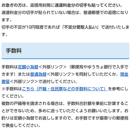
お急ぎの方
は、返信用封筒に
速達料金分の切手も貼ってください
。
速達料金分の切手が貼られていない場合は、普通郵便での返信になり
ます。
切手の不足が10円程度であれば「
不足分受取人払い
」で送付いたしま
す。
手数料
手数料は
定額小為替
＜外部リンク＞
（郵便局やゆうちょ銀行で入手で
きます）または
普通為替
＜外部リンク＞
を同封していただくか、
現金
書留
＜外部リンク＞
で送付してください。
※手数料は
こちら（戸籍・住民票などの手数料について）
を参考にし
てください。
複数の戸籍等を請求される場合は、手数料合計額を事前に計算するこ
とができないため、多めに送っていただくようお願いいたします。お
釣りは定額小為替でお返ししますので、お手数ですが最寄りの郵便局
で換金してください。