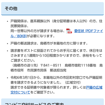
その他
戸籍関係は、直系親族以外（身分証明書は本人以外）の方、住
民票関係は、
同一世帯以外の方が請求する場合は、
委任状 [PDFファイ
ル／80KB]
が必要になります。
戸籍の郵送請求は、鳥栖市が本籍地の方に限ります。
請求書をポストに投函されてからお手元に届くまで、休日をは
さみますと1週間から10日程度かかりますので、余裕をもって
ご請求ください。
（鳥栖市の送り先）〒841－8511 鳥栖市宿町1118番地 鳥
栖市役所 市民課市民係 郵送担当宛
令和6年3月1日から、本籍地以外の市区町村窓口でも戸籍証明
書を請求できるようになりました。（広域交付）
請求できる証明書や対象者が限られます。詳しくは
戸籍の広域
交付について
をご確認下さい。
コンビニ交付サービスのご案内