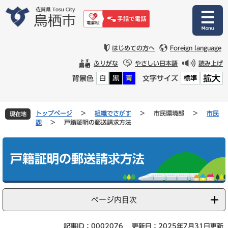
ペ
メ
ー
ニ
ジ
ュ
の
ー
先
を
はじめての方へ
Foreign language
頭
飛
ふりがな
やさしい日本語
読み上げ
で
ば
拡大
背景色
文字サイズ
白
黒
青
標準
す
し
。
て
本
文
トップページ
>
組織でさがす
>
市民環境部
>
市民
現在地
へ
課
>
戸籍証明の郵送請求方法
本
文
戸籍証明の郵送請求方法
ページ内目次
記事ID：0002076
更新日：2025年7月31日更新