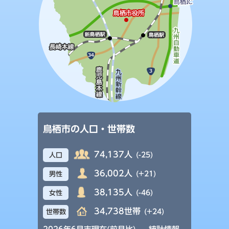
鳥栖市の人口・世帯数
74,137人
(-25)
人口
36,002人
(+21)
男性
38,135人
(-46)
女性
34,738世帯
(+24)
世帯数