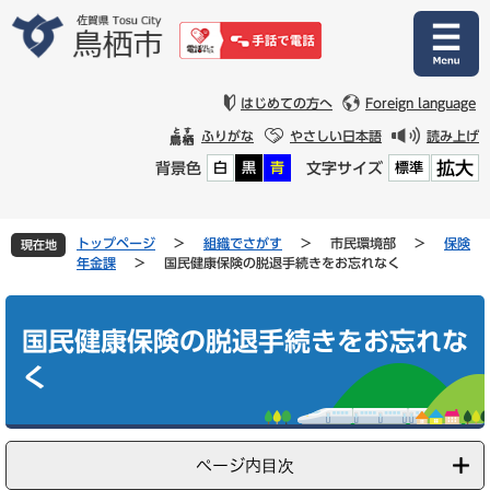
ペ
メ
ー
ニ
ジ
ュ
の
ー
先
を
はじめての方へ
Foreign language
頭
飛
ふりがな
やさしい日本語
読み上げ
で
ば
拡大
背景色
文字サイズ
白
黒
青
標準
す
し
。
て
本
文
トップページ
>
組織でさがす
>
市民環境部
>
保険
現在地
へ
年金課
>
国民健康保険の脱退手続きをお忘れなく
本
文
国民健康保険の脱退手続きをお忘れな
く
ページ内目次