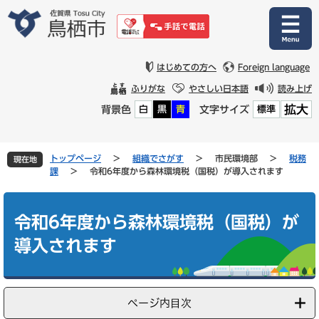
ペ
メ
ー
ニ
ジ
ュ
の
ー
先
を
はじめての方へ
Foreign language
頭
飛
ふりがな
やさしい日本語
読み上げ
で
ば
拡大
背景色
文字サイズ
白
黒
青
標準
す
し
。
て
本
文
トップページ
>
組織でさがす
>
市民環境部
>
税務
現在地
へ
課
>
令和6年度から森林環境税（国税）が導入されます
本
文
令和6年度から森林環境税（国税）が
導入されます
ページ内目次