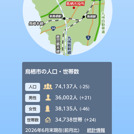
鳥栖市の人口・世帯数
74,137人
(-25)
人口
36,002人
(+21)
男性
38,135人
(-46)
女性
34,738世帯
(+24)
世帯数
2026年6月末現在(前月比)
統計情報