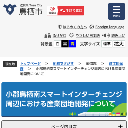
ペ
メ
ー
ニ
ジ
ュ
の
ー
先
を
はじめての方へ
Foreign language
頭
飛
ふりがな
やさしい日本語
読み上げ
で
ば
拡大
背景色
文字サイズ
白
黒
青
標準
す
し
。
て
本
文
トップページ
>
組織でさがす
>
経済部
>
商工観光
現在地
へ
課
>
小郡鳥栖南スマートインターチェンジ周辺における産業団
地開発について
本
文
小郡鳥栖南スマートインターチェンジ
周辺における産業団地開発について
ページ内目次