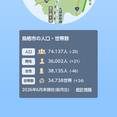
鳥栖市の人口・世帯数
74,137人
(-25)
人口
36,002人
(+21)
男性
38,135人
(-46)
女性
34,738世帯
(+24)
世帯数
2026年6月末現在(前月比)
統計情報