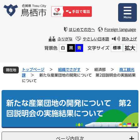
ペ
メ
ー
ニ
ジ
ュ
の
ー
先
を
はじめての方へ
Foreign language
頭
飛
ふりがな
やさしい日本語
読み上げ
で
ば
拡大
背景色
文字サイズ
白
黒
青
標準
す
し
。
て
本
文
トップページ
>
組織でさがす
>
経済部
>
商工観光
現在地
へ
課
>
新たな産業団地の開発について 第2回説明会の実施結果
について
本
文
新たな産業団地の開発について 第2
回説明会の実施結果について
ページ内目次