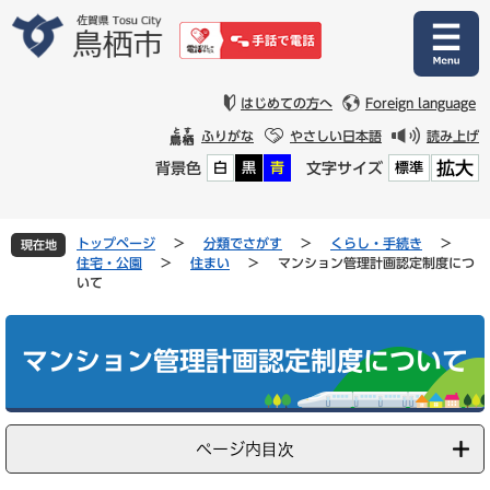
ペ
メ
ー
ニ
ジ
ュ
の
ー
先
を
はじめての方へ
Foreign language
頭
飛
ふりがな
やさしい日本語
読み上げ
で
ば
拡大
背景色
文字サイズ
白
黒
青
標準
す
し
。
て
本
文
トップページ
>
分類でさがす
>
くらし・手続き
>
現在地
へ
住宅・公園
>
住まい
>
マンション管理計画認定制度につ
いて
本
文
マンション管理計画認定制度について
ページ内目次