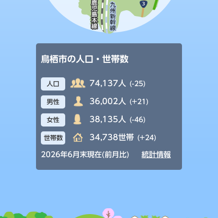
鳥栖市の人口・世帯数
74,137人
(-25)
人口
36,002人
(+21)
男性
38,135人
(-46)
女性
34,738世帯
(+24)
世帯数
2026年6月末現在(前月比)
統計情報