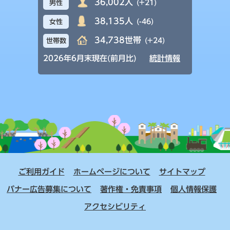
36,002人
(+21)
男性
38,135人
(-46)
女性
34,738世帯
(+24)
世帯数
2026年6月末現在(前月比)
統計情報
ご利用ガイド
ホームページについて
サイトマップ
バナー広告募集について
著作権・免責事項
個人情報保護
アクセシビリティ