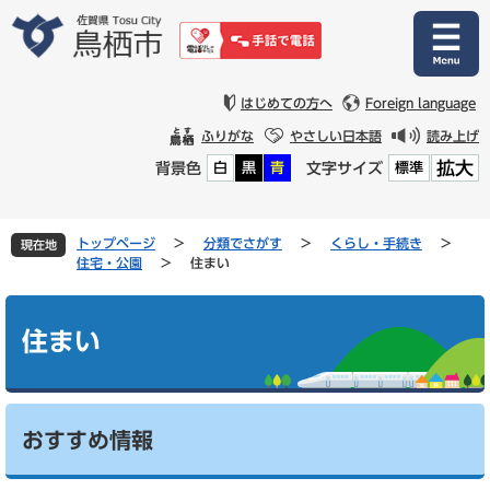
ペ
メ
ー
ニ
ジ
ュ
の
ー
先
を
はじめての方へ
Foreign language
頭
飛
ふりがな
やさしい日本語
読み上げ
で
ば
拡大
背景色
文字サイズ
白
黒
青
標準
す
し
。
て
本
文
トップページ
>
分類でさがす
>
くらし・手続き
>
現在地
へ
住宅・公園
>
住まい
本
文
住まい
おすすめ情報