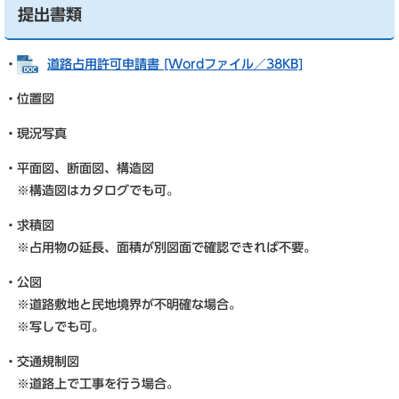
提出書類
・
道路占用許可申請書 [Wordファイル／38KB]
・位置図
・現況写真
・平面図、断面図、構造図
※構造図はカタログでも可。
・求積図
※占用物の延長、面積が別図面で確認できれば不要。
・公図
※道路敷地と民地境界が不明確な場合。
※写しでも可。
・交通規制図
※道路上で工事を行う場合。