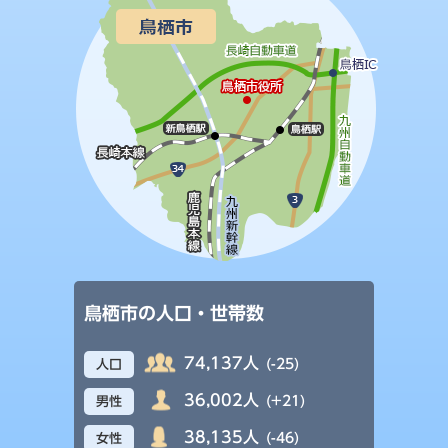
鳥栖市の人口・世帯数
74,137人
(-25)
人口
36,002人
(+21)
男性
38,135人
(-46)
女性