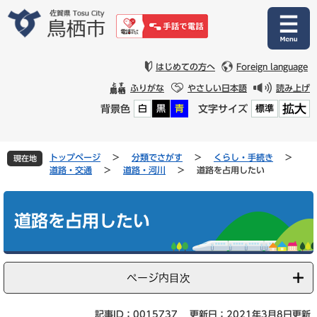
ペ
メ
ー
ニ
ジ
ュ
の
ー
先
を
はじめての方へ
Foreign language
頭
飛
ふりがな
やさしい日本語
読み上げ
で
ば
拡大
背景色
文字サイズ
白
黒
青
標準
す
し
。
て
本
文
トップページ
>
分類でさがす
>
くらし・手続き
>
現在地
へ
道路・交通
>
道路・河川
>
道路を占用したい
本
文
道路を占用したい
ページ内目次
記事ID：0015737
更新日：2021年3月8日更新