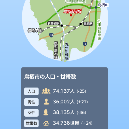
鳥栖市の人口・世帯数
74,137人
(-25)
人口
36,002人
(+21)
男性
38,135人
(-46)
女性
34,738世帯
(+24)
世帯数