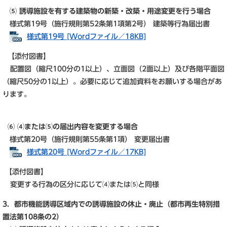
⑸ 誘導施設を有する建築物の新築・改築・用途変更を行う場合
様式第19号（施行規則第52条第1項第2号） 建築等行為届出書
様式第19号 [Wordファイル／18KB]
【添付図書】
配置図（縮尺100分の1以上）、立面図（2面以上）及び各階平面図
（縮尺50分の1以上）。必要に応じて追加資料をお願いする場合があ
ります。​
⑹ ⑷または⑸の届出内容を変更する場合
様式第20号（施行規則第55条第1項） 変更届出書
様式第20号 [Wordファイル／17KB]
【添付図書】
変更する行為の区分に応じて⑷または⑸と同様
3．都市機能誘導区域内での誘導施設の休止・廃止（都市再生特別措
置法第108条の2）