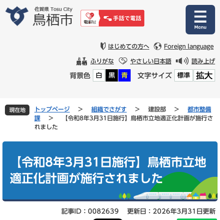
ペ
メ
ー
ニ
ジ
ュ
の
ー
先
を
はじめての方へ
Foreign language
頭
飛
ふりがな
やさしい日本語
読み上げ
で
ば
拡大
背景色
文字サイズ
白
黒
青
標準
す
し
。
て
本
文
トップページ
>
組織でさがす
>
建設部
>
都市整備
現在地
へ
課
>
【令和8年3月31日施行】鳥栖市立地適正化計画が施行さ
れました
本
文
【令和8年3月31日施行】鳥栖市立地
適正化計画が施行されました
記事ID：0082639
更新日：2026年3月31日更新