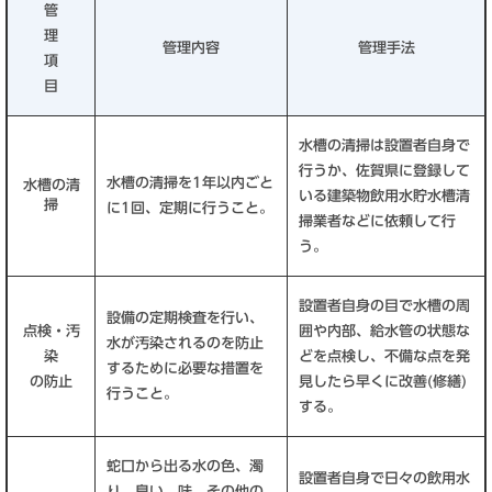
管
理
管理内容
管理手法
項
目
水槽の清掃は設置者自身で
行うか、佐賀県に登録して
水槽の清掃を1年以内ごと
水槽の清
いる建築物飲用水貯水槽清
掃
に1回、定期に行うこと。
掃業者などに依頼して行
う。
設置者自身の目で水槽の周
設備の定期検査を行い、
点検・汚
囲や内部、給水管の状態な
水が汚染されるのを防止
染
どを点検し、不備な点を発
するために必要な措置を
の防止
見したら早くに改善(修繕)
行うこと。
する。
蛇口から出る水の色、濁
設置者自身で日々の飲用水
り、臭い、味、その他の