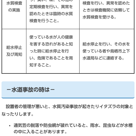
水質検査
検査を行い、異常を認めた
定期検査を行い、異常を
の実施
ときは検査機関に依頼して
認めたときは臨時の水質
水質検査を受ける。
検査を行うこと。
使っている水が人の健康
を害する恐れがあると知
給水停止を行い、その水を
給水停止
った時に給水停止を行
使っている者や鳥栖市上下
及び周知
い、危険であることを周
水道局などに連絡する。
知すること。
－水道事故の時は－
設置者の管理が悪いと、水質汚染事故が起きたりイタズラの対象と
なったりします。
通気笠の脱落や防虫網が破れていると、雨水、昆虫などが水槽
の中に入ることがあります。