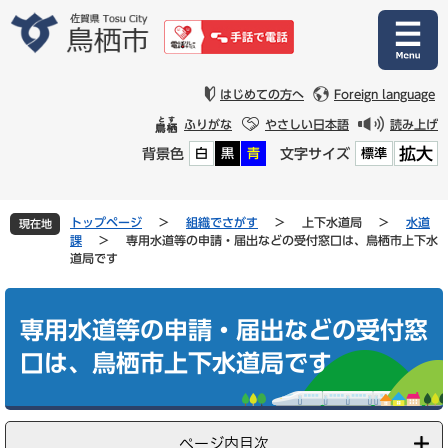
ペ
メ
ー
ニ
ジ
ュ
の
ー
先
を
はじめての方へ
Foreign language
頭
飛
ふりがな
やさしい日本語
読み上げ
で
ば
拡大
背景色
文字サイズ
白
黒
青
標準
す
し
。
て
本
文
トップページ
>
組織でさがす
>
上下水道局
>
水道
現在地
へ
課
>
専用水道等の申請・届出などの受付窓口は、鳥栖市上下水
道局です
本
文
専用水道等の申請・届出などの受付窓
口は、鳥栖市上下水道局です
ページ内目次