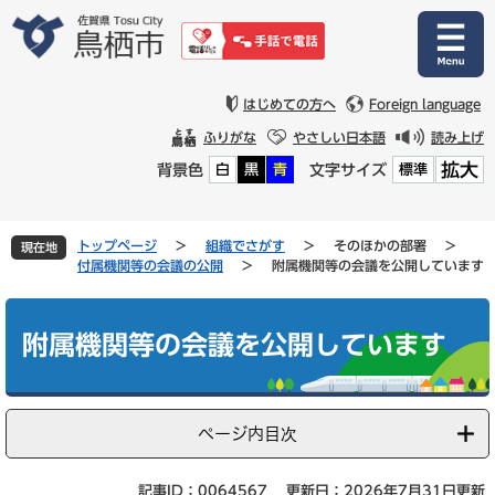
ペ
メ
ー
ニ
ジ
ュ
の
ー
先
を
はじめての方へ
Foreign language
頭
飛
ふりがな
やさしい日本語
読み上げ
で
ば
拡大
背景色
文字サイズ
白
黒
青
標準
す
し
。
て
本
文
トップページ
>
組織でさがす
>
そのほかの部署
>
現在地
へ
付属機関等の会議の公開
>
附属機関等の会議を公開しています
本
文
附属機関等の会議を公開しています
ページ内目次
記事ID：0064567
更新日：2026年7月31日更新