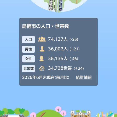
鳥栖市の人口・世帯数
74,137人
(-25)
人口
36,002人
(+21)
男性
38,135人
(-46)
女性
34,738世帯
(+24)
世帯数
2026年6月末現在(前月比)
統計情報