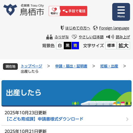
ペ
メ
ー
ニ
ジ
ュ
の
ー
先
を
はじめての方へ
Foreign language
頭
飛
ふりがな
やさしい日本語
読み上げ
で
ば
拡大
背景色
文字サイズ
白
黒
青
標準
す
し
。
て
本
文
トップページ
>
申請・届出・証明書
>
妊娠・出産
>
現在地
へ
出産したら
本
文
出産したら
2025年10月23日更新
【こども育成課】申請書様式ダウンロード
2025年10月21日更新