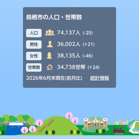
鳥栖市の人口・世帯数
74,137人
(-25)
人口
36,002人
(+21)
男性
38,135人
(-46)
女性
34,738世帯
(+24)
世帯数
2026年6月末現在(前月比)
統計情報