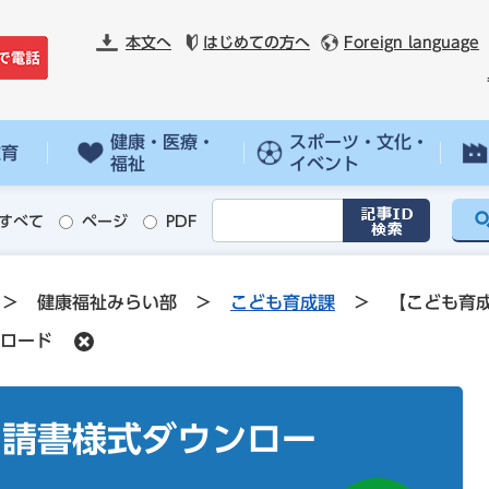
本文へ
はじめての方へ
Foreign language
健康・医療・
スポーツ・文化・
教育
福祉
イベント
すべて
ページ
PDF
>
健康福祉みらい部
>
こども育成課
>
【こども育
ロード
申請書様式ダウンロー