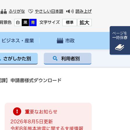
ふりがな
やさしい日本語
読み上げ
拡大
背景色
文字サイズ
白
黒
青
標準
ページを
一時保存
ビジネス・産業
市政
さがしかた別
利用者別
成課】申請書様式ダウンロード
重要なお知らせ
2026年8月5日更新
令和8年熊本地震に関する支援情報