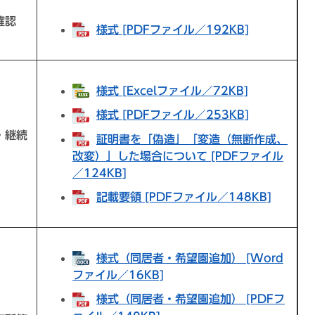
確認
様式 [PDFファイル／192KB]
様式 [Excelファイル／72KB]
様式 [PDFファイル／253KB]
・継続
証明書を「偽造」「変造（無断作成、
改変）」した場合について [PDFファイル
／124KB]
記載要領 [PDFファイル／148KB]
様式（同居者・希望園追加） [Word
ファイル／16KB]
様式（同居者・希望園追加） [PDFフ