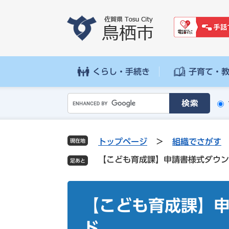
ペ
メ
ー
ニ
ジ
ュ
の
ー
先
を
頭
飛
くらし・手続き
子育て・
で
ば
す
し
G
。
て
o
本
o
文
g
へ
トップページ
>
組織でさがす
現在地
l
【こども育成課】申請書様式ダウン
e
カ
ス
本
タ
文
【こども育成課】
ム
検
ド