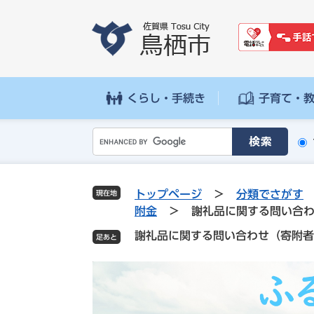
ペ
メ
ー
ニ
ジ
ュ
の
ー
先
を
頭
飛
くらし・手続き
子育て・
で
ば
す
し
G
。
て
o
本
o
文
g
へ
トップページ
>
分類でさがす
現在地
l
附金
>
謝礼品に関する問い合
e
謝礼品に関する問い合わせ（寄附者
カ
ス
タ
ム
検