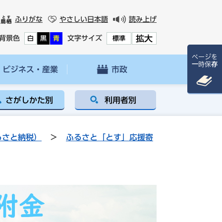
ふりがな
やさしい日本語
読み上げ
拡大
背景色
文字サイズ
白
黒
青
標準
ページを
一時保存
ビジネス・産業
市政
さがしかた別
利用者別
るさと納税）
>
ふるさと「とす」応援寄