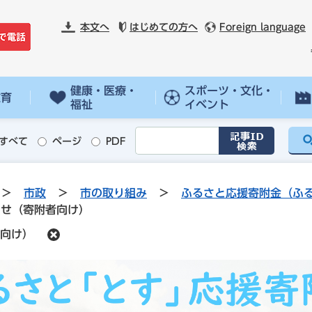
本文へ
はじめての方へ
Foreign language
健康・医療・
スポーツ・文化・
教育
福祉
イベント
すべて
ページ
PDF
>
市政
>
市の取り組み
>
ふるさと応援寄附金（ふ
わせ（寄附者向け）
向け）